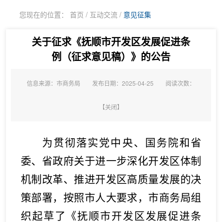
您现在的位置：
首页
/
互动交流
/
意见征集
关于征求《抚顺市开发区发展促进条
例（征求意见稿）》的公告
信息来源：市商务局
发布日期：2025-04-25
阅读次数：
【
关闭
】
为贯彻落实党中央、国务院和省
委、省政府关于进一步
深化开发区体制
机制改革、推进开发区高质量发展
的决
策部署，按照市
人大
要求，市
商务
局组
织起草了《抚顺市
开发区
发展促进条