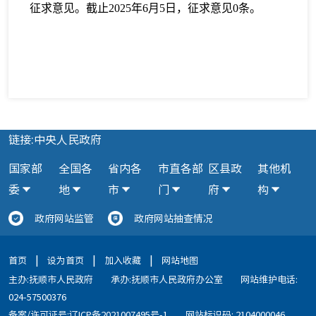
征求意见。截止2025年6月5日，征求意见0条。
链接:中央人民政府
国家部
全国各
省内各
市直各部
区县政
其他机
委
地
市
门
府
构
政府网站监管
政府网站抽查情况
|
|
|
首页
设为首页
加入收藏
网站地图
主办:抚顺市人民政府
承办:抚顺市人民政府办公室
网站维护电话:
024-57500376
备案/许可证号:辽ICP备2021007495号-1
网站标识码: 2104000046