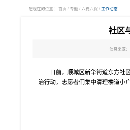
您现在的位置：
首页
/
专题
/
六稳六保
/
工作动态
社区
信息来源：
日前，顺城区新华街道东方社区联
治行动。志愿者们集中清理楼道小