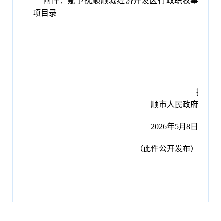
附件：
赋予抚顺顺城经济开发区行政职权事
项目录
抚
顺市人民政府
20
26
年
5
月
8日
（此件公开发布）