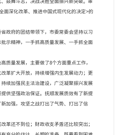
气、鼓舞斗志，决战决胜全面振兴新突破。审
全面深化改革、推进中国式现代化的决定>的
委省政府的团结带领下，市委常委会坚持以习
示批示精神，一手抓高质量发展、一手抓全面
高质量发展，主要做了8个方面重点工作，
化改革扩大开放，持续增强内生发展动力；更
；持续加强民主法治建设，广泛凝聚振兴发展
展提供坚强政治保证。抚顺发展质效有了新提
了新加强，攻坚之战打出了气势、打出了信
域改革还不到位；财政收支矛盾还比较突出；
要有充分的估计、长期的准备，既要看到困难