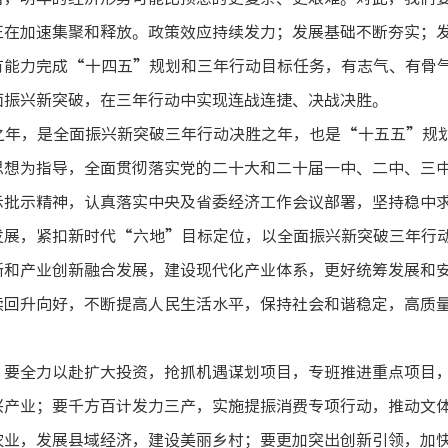
正在加速集聚和释放。政策效应持续发力；发展基础不断夯实；
有能力完成“十四五”规划和三年行动目标任务，有志气、有骨
面振兴新突破，在三年行动中实现连战连捷、决战决胜。
之年，是全面振兴新突破三年行动决胜之年，也是“十五五”规
思想为指导，全面贯彻落实党的二十大和二十届一中、二中、三
示批示精神，认真落实中央及省委经济工作会议部署，坚持稳中
发展，紧扣新时代“六地”目标定位，以全面振兴新突破三年行
新和产业创新融合发展，建设现代化产业体系，更好统筹发展和
续回升向好，不断提高人民生活水平，保持社会和谐稳定，高质
，要全力以赴扩大投资，抢抓机遇谋划项目，专班推进重点项目
兴产业；要千方百计发力三产，实施提振消费专项行动，推动文
农业，发展县域经济，建设美丽乡村；要更加突出创新引领，加