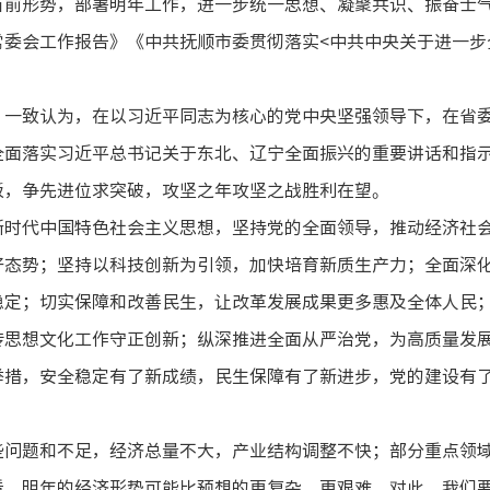
当前形势，部署明年工作，进一步统一思想、凝聚共识、振奋士
委会工作报告》《中共抚顺市委贯彻落实<中共中央关于进一步
。一致认为，在以习近平同志为核心的党中央坚强领导下，在省
全面落实习近平总书记关于东北、辽宁全面振兴的重要讲话和指
板，争先进位求突破，攻坚之年攻坚之战胜利在望。
新时代中国特色社会主义思想，坚持党的全面领导，推动经济社会
好态势；坚持以科技创新为引领，加快培育新质生产力；全面深
稳定；切实保障和改善民生，让改革发展成果更多惠及全体人民
传思想文化工作守正创新；纵深推进全面从严治党，为高质量发
举措，安全稳定有了新成绩，民生保障有了新进步，党的建设有
些问题和不足，经济总量不大，产业结构调整不快；部分重点领
看，明年的经济形势可能比预想的更复杂、更艰难。对此，我们