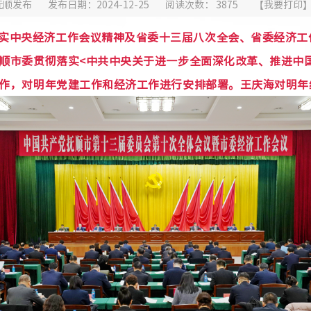
抚顺发布
发布日期：2024-12-25
阅读次数：
3875
【
我要打印
实中央经济工作会议精神及省委十三届八次全会、省委经济工
顺市委贯彻落实<中共中央关于进一步全面深化改革、推进中
作，对明年党建工作和经济工作进行安排部署。王庆海对明年