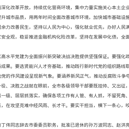
面深化改革开放，持续优化营商环境，集中力量实施关心本土企
提升城市品质，用两年时间全面改善城市环境，加快城市基础设
遗余力改善民生，坚持以人民为中心，强化就业优先，办好人民
家安全观，稳妥推进金融机构化险改革，坚持在发展中化债，全
以高水平党建为全面振兴新突破决战决胜提供坚强保证。要强化
新成果。要选贤能兴人才夯基础，推动践行新时代党的组织路线
动党的作风建设呈现新气象。要涵养新风正气，推动反腐败斗争
一役、决胜之战就在眼前，全市各级领导干部要既挂帅、又出征
抓一级、层层抓落实，确保各项工作有人管、有人抓，不留死角
点，在攻坚克难中经风雨、长才干。要实干担当，横下一条心，
。
的丁伟同志辞去市委委员职务，批准已退休的孙万波同志、赵洪