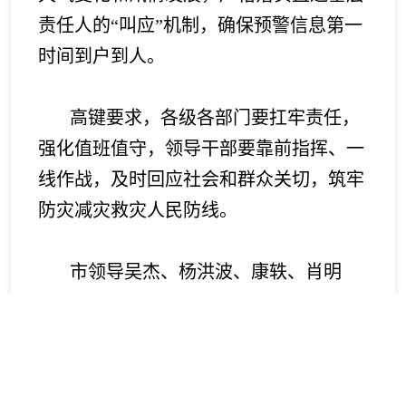
责任人的“叫应”机制，确保预警信息第一
时间到户到人。
高键要求，各级各部门要扛牢责任，
强化值班值守，领导干部要靠前指挥、一
线作战，及时回应社会和群众关切，筑牢
防灾减灾救灾人民防线。
市领导吴杰、杨洪波、康轶、肖明
江、王玉霜、张哲、王新阳、张君昶、肖
寒、谢恺、张美华、程永亮、段晓云、韩
学军参加。