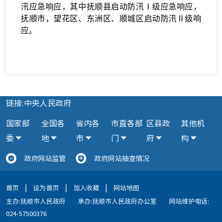
区、11个乡镇进行电话调度。
本轮降雨过程中，全省普通干线公路主动封闭3
处，现已全部恢复通行；农村公路中断5处，已抢通
2处，剩余3处预计5日8时前抢通。抚顺市31所中小
学校不同程度受损，各学校已组织有效处置。沈
阳、抚顺、朝阳、本溪、丹东等5个地市铁塔基站停
电共计94个，已通过发电油机发电恢复46个。全省
关闭A级景区86家，取消旅游团队1个，并转移疏散
游客15人。
防御期间，全省6市、31县（市、区）启动了防
汛应急响应，其中抚顺县启动防汛Ⅰ级应急响应，
抚顺市，望花区、东洲区、顺城区启动防汛Ⅱ级响