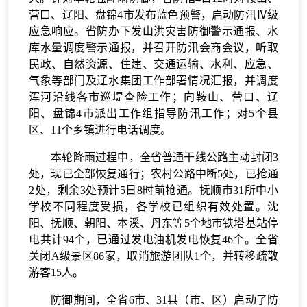
雨量177.5毫米，出现在本溪市本溪满族自治县；最
大小时降雨量82.2毫米，出现在辽阳灯塔市西大窑镇
西大窑村。其间，本溪平均降雨量达到50.5毫米，辽
阳、丹东分别以34.8毫米、22.6毫米紧随其后。
受前期持续降雨影响，省内大部防汛承压较
大。针对本轮强降雨防御，省防指4日12时对鞍山、
营口、辽阳、盘锦4市发布蓝色预警，启动防汛Ⅳ级
应急响应。省防办下发山洪灾害防御警示通报、水
库水量调度警示通报，并召开防汛会商会议，听取
民政、自然资源、住建、交通运输、水利、应急、
气象等部门及辽水集团工作部署情况汇报，并调度
浑河沿线各市巡堤查险工作；向鞍山、营口、辽
阳、盘锦4市派出工作组指导防汛工作；对5个县