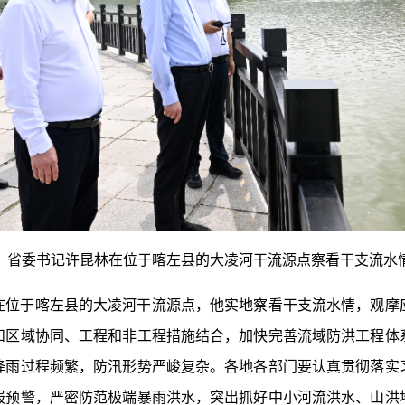
委书记许昆林在位于喀左县的大凌河干流源点察看干支流水
于喀左县的大凌河干流源点，他实地察看干支流水情，观摩
和区域协同、工程和非工程措施结合，加快完善流域防洪工程体
降雨过程频繁，防汛形势严峻复杂。各地各部门要认真贯彻落实
报预警，严密防范极端暴雨洪水，突出抓好中小河流洪水、山洪