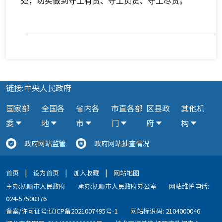
处，切实做到守土有责、守土负责、守土尽责。
链接:中央人民政府
国家部
全国各
省内各
市直各部
区县政
其他机
委
地
市
门
府
构
政府网站监管
政府网站抽查情况
|
|
|
首页
设为首页
加入收藏
网站地图
主办:抚顺市人民政府
承办:抚顺市人民政府办公室
网站维护电话:
024-57500376
备案/许可证号:辽ICP备2021007495号-1
网站标识码: 2104000046