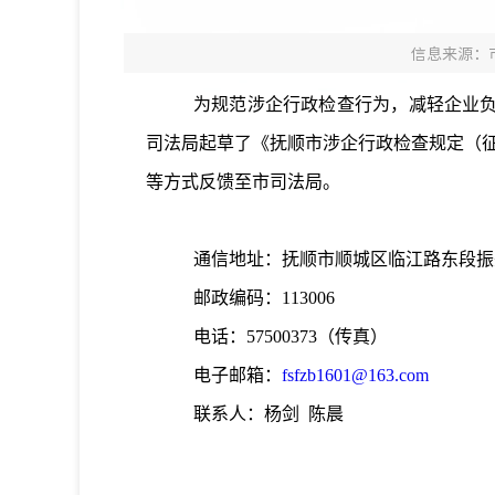
信息来源：
为规范涉企行政检查行为，减轻企业
司法局起草了
《抚顺
市涉企
行政
检查规定（
等方式反馈至市
司法
局。
通信地址：抚顺市顺城区临江路东段振兴
邮政编码：113006
电话
：57500373
（传真）
电子邮箱：
fsfzb1601@163.com
联系人：杨剑 陈晨