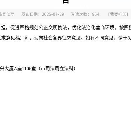
市司法局
发布日期：2025-07-29
阅读次数：
964
【
我要打印
】
负担，
促进严格规范公正文明执法，
优化法治化营商环境，
按照
征求意见稿
）
》，现向社会各界征求意见。如有不同意见，请于
8
大厦A座1106室（市司法局立法科）