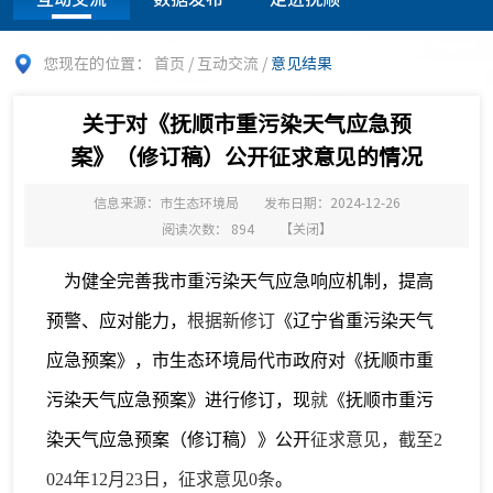
您现在的位置：
首页
/
互动交流
/
意见结果
关于对《抚顺市重污染天气应急预
案》（修订稿）公开征求意见的情况
信息来源：市生态环境局
发布日期：2024-12-26
阅读次数：
894
【
关闭
】
为
健全完善我市重污染天气应急响应机制，提高
预警、应对能力，
根据新修订
《辽宁省重污染天气
应急预案》，市生态环境局
代市政府
对《抚顺市重
污染天气应急预案》进行修订，现
就
《抚顺市重污
染天气应急预案（修订稿）》公开
征求意见，截
至2
024年1
2
月
23
日，征求意见0条
。