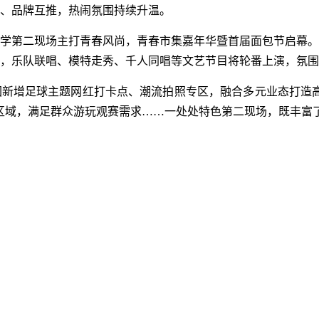
、品牌互推，热闹氛围持续升温。
第二现场主打青春风尚，青春市集嘉年华暨首届面包节启幕。
，乐队联唱、模特走秀、千人同唱等文艺节目将轮番上演，氛围
增足球主题网红打卡点、潮流拍照专区，融合多元业态打造高
区域，满足群众游玩观赛需求……一处处特色第二现场，既丰富