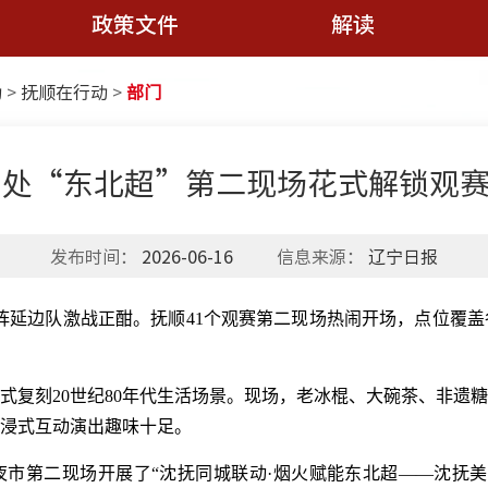
政策文件
解读
动
>
抚顺在行动
>
部门
1处“东北超”第二现场花式解锁观
发布时间：
2026-06-16
信息来源：
辽宁日报
阵延边队激战正酣。抚顺41个观赛第二现场热闹开场，点位覆
刻20世纪80年代生活场景。现场，老冰棍、大碗茶、非遗糖
浸式互动演出趣味十足。
市第二现场开展了“沈抚同城联动·烟火赋能东北超——沈抚美