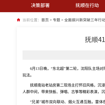
决策部署
抚顺在行动
当前位置：
首页
>
专题
>
全面振兴新突破三年行
抚顺4
6月13日晚，“东北超”第二轮，沈阳队主场对
玩法。
抚顺南站老站房第二现场主打怀旧风格，沉浸式复
人群中间，带来快板、弹唱、古筝等精彩表演，沉
“兄弟”城市双向联动、烟火互通互融。雷体夜