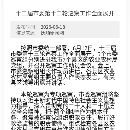
十三届市委第十三轮巡察工作全面展开
发布时间：
2026-06-18
信息来源：
抚顺新闻网
按照市委统一部署，6月17日，十三届
市委第十三轮巡察工作全面展开，5个市委
巡察组分别进驻我市7个县区的农业农村局
党组，并召开巡察工作动员会议。会上，
市委巡察组组长作动员讲话，各县区农业
农村局党组主要负责人作表态发言，有关
县区领导出席并讲话。
本轮巡察为专项巡察，市委巡察组将坚
持以习近平新时代中国特色社会主义思想
为指导，深入贯彻党的二十大和二十届历
次全会精神，把“两个维护”作为根本任
务，聚焦被巡察党组织职能责任，履行好
政治监督的职责使命。重点检查各县区农
业农村局党组在高标准农田建设项目方面