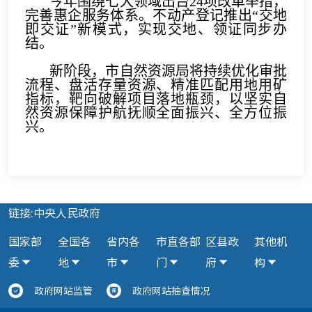
今年围绕七大领域出台24项改革举措，
完善惠企服务体系。不动产登记推出“交地
即交证”新模式，实现交地、领证同步办
结。
新阶段，市自然资源局将持续优化审批
流程、盘活存量资源、精准匹配用地用矿
指标，靶向破解项目落地瓶颈，以坚实自
然资源保障护航抚顺全面振兴、全方位振
兴。
链接:中央人民政府
国家部
全国各
省内各
市直各部
区县政
其他机
委
地
市
门
府
构
政府网站监管
政府网站抽查情况