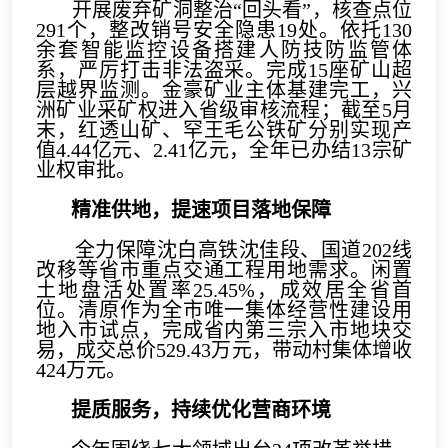
开展废弃矿洞整治“回头看”，核查点位
291个，整改销号安全隐患19处。依托130
余套智能监控设备搭建人防技防监管体
系，严厉打击非法盗采。完成15座矿山超
层越界监测。金豪矿业主体基建完工，兴
洲矿业采矿权进入省级审核流程；截至5月
末，红透山矿、罕王毛公铁矿分别实现产
值4.44亿元、2.41亿元，全年已办结13宗矿
业权审批。
精准供地，提速项目落地保障
全力保障沈白高铁沈佳段、国道202线
改移等省市重点交通工程用地需求。闲置
土地盘活处置率25.45%，成效居全省首
位。清原作为全市唯一集体经营性建设用
地入市试点，完成省内第三宗入市地块交
易，成交总价529.43万元，带动村集体增收
424万元。
提质服务，持续优化营商环境