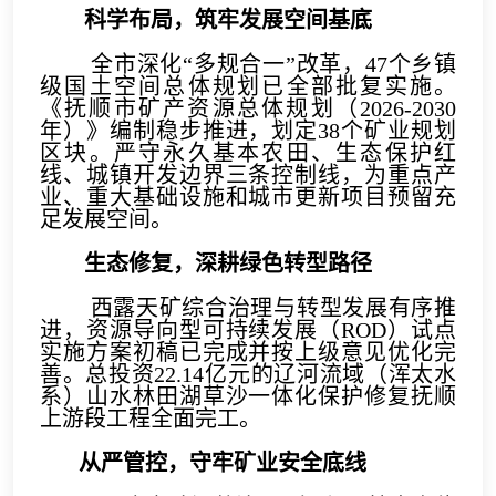
科学布局，筑牢发展空间基底
全市深化“多规合一”改革，47个乡镇
级国土空间总体规划已全部批复实施。
《抚顺市矿产资源总体规划（2026-2030
年）》编制稳步推进，划定38个矿业规划
区块。严守永久基本农田、生态保护红
线、城镇开发边界三条控制线，为重点产
业、重大基础设施和城市更新项目预留充
足发展空间。
生态修复，深耕绿色转型路径
西露天矿综合治理与转型发展有序推
进，资源导向型可持续发展（ROD）试点
实施方案初稿已完成并按上级意见优化完
善。总投资22.14亿元的辽河流域（浑太水
系）山水林田湖草沙一体化保护修复抚顺
上游段工程全面完工。
从严管控，守牢矿业安全底线