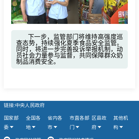
下一步，监管部门将维持高强度巡
查态势，持续强化夏季食品安全监管。
同时，将进一步完善投诉举报机制，动
员社会力量参与监督，共同保障群众奶
制品消费安全。
链接:中央人民政府
国家部
全国各
省内各
市直各部
区县政
其他机
委
地
市
门
府
构