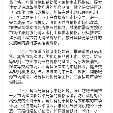
量价格、容量价格和辅助服务价格由市场形成，探索
建立促进改革平稳推进的配套制度。健全跨省跨区送
电市场化价格形成机制。加快完善电网代理购电制
度，推动更多工商业用户直接参与市场交易。进一步
完善成品油定价机制，深化天然气价格市场化改革。
加快完善煤炭市场价格形成机制。鼓励供需双方按照
市场化原则协商确定水利工程供水价格，积极推进新
建水利工程提前明确量价条件。放开具备竞争条件的
民航国内航线旅客运输价格。
（二）加快重点领域市场建设。推进重要商品现
货、期货市场建设，优化期货品种上市、交易、监管
等规则，夯实市场形成价格的基础。有序发展油气、
煤炭等交易市场。完善多层次电力市场体系，健全交
易规则和技术标准，推进电力中长期、现货、辅助服
务市场建设，培育多元化竞争主体。完善售电市场管
理制度。
（三）营造竞争有序市场环境。废止妨碍全国统
一大市场建设和公平竞争的价格政策，防止政府对价
格形成的不当干预。营造有利于价格有效形成的市场
环境，促进电网公平接入，推动油气管网设施公平开
放、铁路线路互联互通，加快健全铁路、公路、水