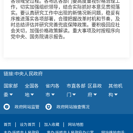
各领域全过程。各地区各部门要高度重视价格治理工
作，切实加强组织领导，结合实际抓好本意见贯彻落
实。要认真研究工作中出现的新情况新问题，稳妥有
序推进落实各项部署，合理把握改革时机和节奏，及
时总结评估并研究完善兜底保障政策。要积极回应社
会关切，加强价格政策解读。重大事项及时按程序向
党中央、国务院请示报告。
链接:中央人民政府
国家部
全国各
省内各
市直各部
区县政
其他机
委
地
市
门
府
构
政府网站监管
政府网站抽查情况
|
|
|
首页
设为首页
加入收藏
网站地图
主办:抚顺市人民政府
承办:抚顺市人民政府办公室
网站维护电话: