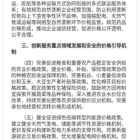
运、民航等各种运输方式协同衔接的多式联运服务体
系；有效规范自然垄断企业经营范围，防止利用垄断
优势向上下游竞争性环节延伸。加强输配电、天然气
管道运输等网络型自然垄断环节价格监管。规范药品
价格形成，推动企业诚信经营，促进价格公开透明、
公平合理。
三、创新服务重点领域发展和安全的价格引导机
制
（四）完善促进粮食和重要农产品稳定安全供给
的农业价格政策。健全价格、补贴、保险等政策协同
的种粮农民收益保障机制，完善稻谷、小麦最低收购
价和玉米、大豆生产者补贴等政策。优化棉花目标价
格政策。稳定政策性生猪保险供给，鼓励地方因地制
宜探索开展蔬菜等品种保险。深入推进农业水价综合
改革，持续完善化肥等农资保供稳价应对机制。完善
承包地经营权流转价格形成机制。
（五）健全促进绿色低碳转型的能源价格政策。
建立健全天然气发电、储能等调节性资源价格机制，
更好发挥对构建新型电力系统的支撑作用。完善新能
源就近交易价格政策，优化增量配电网价格机制。综