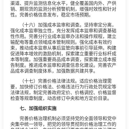
渠道、提升监测信息化水平，健全覆盖国内外、产供
销、期现货的监测分析预警机制，增强时效性和针对
性。完善价格信息发布，稳定市场预期。
（十六）加强成本监审和调查。坚持审定分离，
强化成本监审独立性，充分发挥成本监审和调查基础
性作用。完善分行业成本监审办法和操作规程，建立
输配电等重点领域成本管制规则。强化成本有效约
束，推动成本监审从事后监管向事前引导延伸。构建
促进降本增效的激励机制，探索建立重要行业标杆成
本等制度。加强重要商品成本调查，探索建立成本报
告制度。推进成本监审和调查信息化建设。完善农产
品成本调查制度体系，加强数据共建共享。
（十七）完善价格法律法规。适应价格治理需
要，加快修订价格法、价格违法行为行政处罚规定等
法律法规，制定完善政府定价、价格调控、价格监督
检查等规章制度，动态修订中央和地方定价目录。
七、加强组织实施
完善价格治理机制必须坚持党的全面领导和党中
央集中统一领导，把党的领导贯彻到价格治理工作的