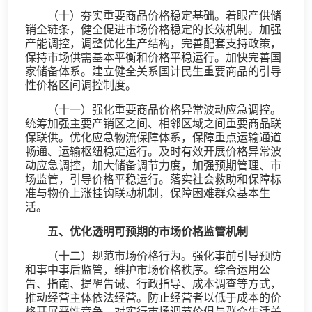
（十）夯实重要商品价格稳定基础。着眼产供储
销全链条，健全促进市场价格稳定的长效机制。加强
产能调控，调整优化生产结构，完善配套支持政策，
保持市场供需基本平衡和价格平稳运行。加快完善国
家储备体系。建立健全关系国计民生重要商品的引导
性价格区间调控制度。
（十一）强化重要商品价格异常波动应急调控。
统筹加强主要产销区之间、相邻区域之间重要商品联
保联供。优化应急物流保障体系，保障重点运输通道
畅通、运输枢纽稳定运行。及时有效开展价格异常波
动应急调控，加大储备调节力度，加强预期管理、市
场监管，引导价格平稳运行。落实社会救助和保障标
准与物价上涨挂钩联动机制，保障困难群众基本生
活。
五、优化透明可预期的市场价格监管机制
（十二）规范市场价格行为。强化事前引导预防
和事中事后监管，维护市场价格秩序。综合运用公
告、指南、提醒告诫、行政指导、成本调查等方式，
推动经营主体依法经营。防止经营者以低于成本的价
格开展恶性竞争。对实行市场调节价但与群众生活关