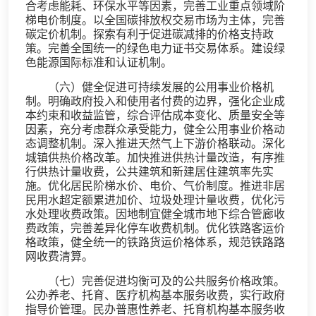
合考虑能耗、环保水平等因素，完善工业重点领域阶
梯电价制度。以全国碳排放权交易市场为主体，完善
碳定价机制。探索有利于促进碳减排的价格支持政
策。完善全国统一的绿色电力证书交易体系。建设绿
色能源国际标准和认证机制。
（六）健全促进可持续发展的公用事业价格机
制。明确政府投入和使用者付费的边界，强化企业成
本约束和收益监管，综合评估成本变化、质量安全等
因素，充分考虑群众承受能力，健全公用事业价格动
态调整机制。深入推进天然气上下游价格联动。深化
城镇供热价格改革。加快推进供热计量改造，有序推
行供热计量收费，公共建筑和新建居住建筑率先实
施。优化居民阶梯水价、电价、气价制度。推进非居
民用水超定额累进加价、垃圾处理计量收费，优化污
水处理收费政策。因地制宜健全城市地下综合管廊收
费政策，完善差异化停车收费机制。优化铁路客运价
格政策，健全统一的铁路货运价格体系，规范铁路路
网收费清算。
（七）完善促进均衡可及的公共服务价格政策。
公办养老、托育、医疗机构基本服务收费，实行政府
指导价管理。民办普惠性养老、托育机构基本服务收