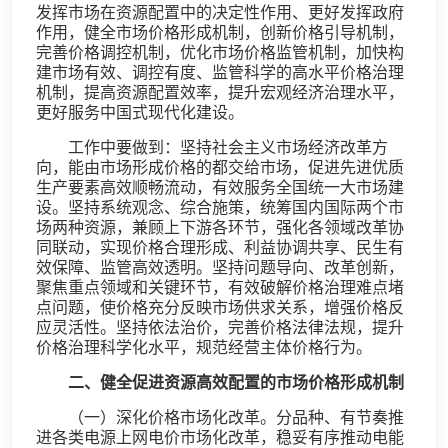
发挥市场在资源配置中的决定性作用、更好发挥政府
作用，健全市场价格形成机制，创新价格引导机制，
完善价格调控机制，优化市场价格监管机制，加快构
建市场有效、调控有度、监管科学的高水平价格治理
机制，提高资源配置效率，提升宏观经济治理水平，
更好服务中国式现代化建设。
工作中要做到：坚持社会主义市场经济改革方
向，能由市场形成价格的都交给市场，促进先进优质
生产要素高效顺畅流动，有效服务全国统一大市场建
设。坚持系统观念、综合施策，统筹国内国际两个市
场两种资源，兼顾上下游各环节，强化各领域改革协
同联动，实现价格合理形成、利益协调共享、民生有
效保障、监管高效透明。坚持问题导向、改革创新，
聚焦重点领域和关键环节，有效破解价格治理难点堵
点问题，使价格充分反映市场供求关系，增强价格反
应灵活性。坚持依法治价，完善价格法律法规，提升
价格治理科学化水平，规范经营主体价格行为。
二、健全促进资源高效配置的市场价格形成机制
（一）深化价格市场化改革。分品种、有节奏推
进各类电源上网电价市场化改革，稳妥有序推动电能