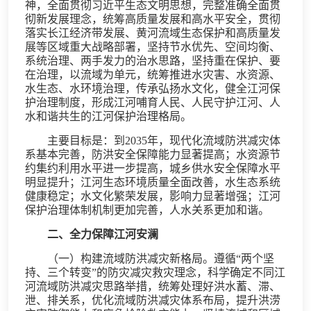
神，全面贯彻习近平生态文明思想，完整准确全面贯
彻新发展理念，统筹高质量发展和高水平安全，贯彻
落实长江经济带发展、黄河流域生态保护和高质量发
展等区域重大战略部署，坚持节水优先、空间均衡、
系统治理、两手发力的治水思路，坚持重在保护、要
在治理，以流域为单元，统筹推进水灾害、水资源、
水生态、水环境治理，传承弘扬水文化，健全江河保
护治理制度，形成江河哺育人民、人民守护江河、人
水和谐共生的江河保护治理格局。
主要目标是：到2035年，现代化流域防洪减灾体
系基本完善，防洪安全保障能力显著提高；水资源节
约集约利用水平进一步提高，城乡供水安全保障水平
明显提升；江河生态环境质量全面改善，水生态系统
健康稳定；水文化繁荣发展，影响力显著增强；江河
保护治理体制机制更加完善，人水关系更加和谐。
二、全力保障江河安澜
（一）构建流域防洪减灾新格局。遵循“两个坚
持、三个转变”的防灾减灾救灾理念，科学确定不同江
河流域防洪减灾思路举措，统筹处理好洪水蓄、滞、
泄、排关系，优化流域防洪减灾体系布局，提升洪涝