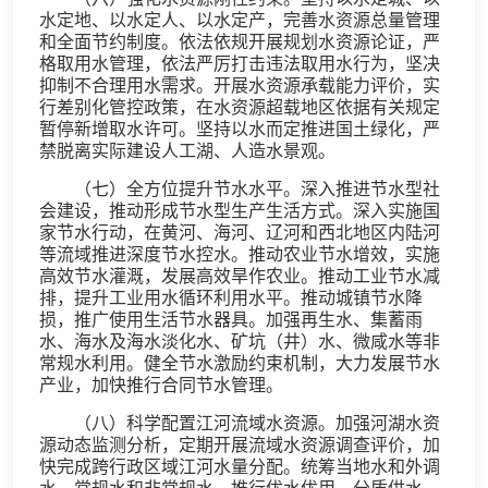
水定地、以水定人、以水定产，完善水资源总量管理
和全面节约制度。依法依规开展规划水资源论证，严
格取用水管理，依法严厉打击违法取用水行为，坚决
抑制不合理用水需求。开展水资源承载能力评价，实
行差别化管控政策，在水资源超载地区依据有关规定
暂停新增取水许可。坚持以水而定推进国土绿化，严
禁脱离实际建设人工湖、人造水景观。
（七）全方位提升节水水平。深入推进节水型社
会建设，推动形成节水型生产生活方式。深入实施国
家节水行动，在黄河、海河、辽河和西北地区内陆河
等流域推进深度节水控水。推动农业节水增效，实施
高效节水灌溉，发展高效旱作农业。推动工业节水减
排，提升工业用水循环利用水平。推动城镇节水降
损，推广使用生活节水器具。加强再生水、集蓄雨
水、海水及海水淡化水、矿坑（井）水、微咸水等非
常规水利用。健全节水激励约束机制，大力发展节水
产业，加快推行合同节水管理。
（八）科学配置江河流域水资源。加强河湖水资
源动态监测分析，定期开展流域水资源调查评价，加
快完成跨行政区域江河水量分配。统筹当地水和外调