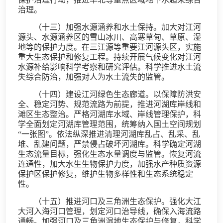
治理。
（十三）加强水源涵养和水土保持。加大对江河
源头、水源涵养区的雪山冰川、高寒草甸、草原、湿
地等的保护力度。在三江源等重要江河源头区，实施
重大生态保护和修复工程。持续开展气候变化对江河
水源补给影响科学考察和研究评估。科学推进水土流
失综合防治，加强对人为水土流失的监管。
（十四）建设江河绿色生态廊道。以保障防洪安
全、稳定河势、规范流路为前提，推进河湖库岸线和
滩区生态整治。严格河湖库水域、岸线管理保护，科
学全面划定河湖库管理范围，统筹纳入国土空间规划
“一张图”。依法纵深推进清理河湖库乱占、乱采、乱
堆、乱建问题，严禁侵占破坏河湖库。科学确定河湖
生态流量目标，强化生态水量调度与监管。恢复河流
连通性，加大水生生物保护力度，加强水产种质资源
保护区保护修复，维护生物多样性和生态系统稳定
性。
（十五）推进河口及三角洲生态保护。强化大江
大河入海河口管理，划定河口治导线，确保入海流路
通畅。加强河口及三角洲湿地生态保护与修复，科学