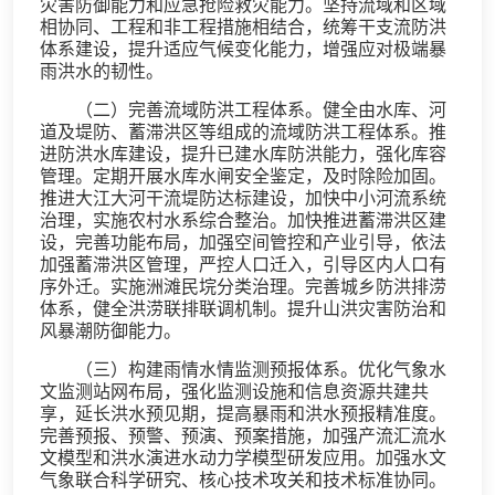
灾害防御能力和应急抢险救灾能力。坚持流域和区域
相协同、工程和非工程措施相结合，统筹干支流防洪
体系建设，提升适应气候变化能力，增强应对极端暴
雨洪水的韧性。
（二）完善流域防洪工程体系。健全由水库、河
道及堤防、蓄滞洪区等组成的流域防洪工程体系。推
进防洪水库建设，提升已建水库防洪能力，强化库容
管理。定期开展水库水闸安全鉴定，及时除险加固。
推进大江大河干流堤防达标建设，加快中小河流系统
治理，实施农村水系综合整治。加快推进蓄滞洪区建
设，完善功能布局，加强空间管控和产业引导，依法
加强蓄滞洪区管理，严控人口迁入，引导区内人口有
序外迁。实施洲滩民垸分类治理。完善城乡防洪排涝
体系，健全洪涝联排联调机制。提升山洪灾害防治和
风暴潮防御能力。
（三）构建雨情水情监测预报体系。优化气象水
文监测站网布局，强化监测设施和信息资源共建共
享，延长洪水预见期，提高暴雨和洪水预报精准度。
完善预报、预警、预演、预案措施，加强产流汇流水
文模型和洪水演进水动力学模型研发应用。加强水文
气象联合科学研究、核心技术攻关和技术标准协同。