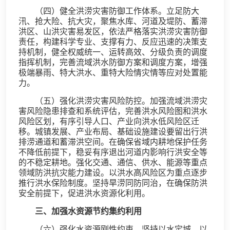
（四）健全洪涝灾害防御工作体系。立足防大
汛、抢大险、抗大灾，聚焦水库、河道及堤防、蓄滞
洪区、山洪灾害易发区，依法严格落实洪涝灾害防御
责任，构建科学专业、支撑有力、反应迅速的决策支
持机制，健全权威统一、运转高效、分级负责的调度
指挥机制，完善流域洪水防御方案和调度方案，增强
极端暴雨、特大洪水、重特大险情灾情等应对处置能
力。
（五）强化洪涝灾害风险防控。加强流域洪涝灾
害风险隐患排查和系统评估，完善洪水风险图和洪水
风险区划，有序引导人口、产业向洪水低风险区迁
移。城镇发展、产业布局、基础设施建设要留出行洪
排涝通道和蓄滞洪空间。在确保省域内耕地保护任务
不降低前提下，稳妥有序退出河道内影响行洪安全等
的不稳定耕地。强化交通、通信、供水、能源等重点
领域防洪抗灾能力建设。以洪水高风险区为重点逐步
推行洪水保险制度。坚持旱涝同防同治，在确保防洪
安全前提下，促进洪水资源化利用。
三、加强水资源节约集约利用
（六）强化水资源刚性约束。坚持以水定城、以