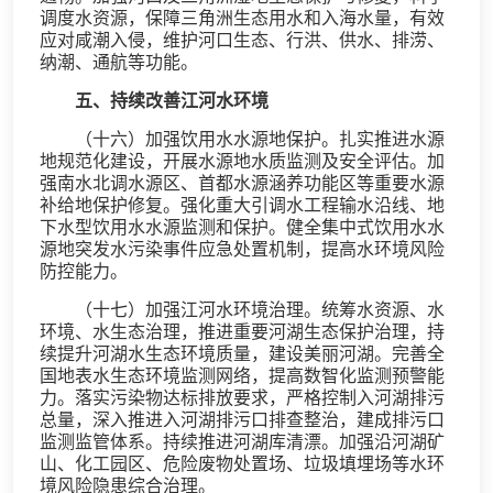
调度水资源，保障三角洲生态用水和入海水量，有效
应对咸潮入侵，维护河口生态、行洪、供水、排涝、
纳潮、通航等功能。
五、持续改善江河水环境
（十六）加强饮用水水源地保护。扎实推进水源
地规范化建设，开展水源地水质监测及安全评估。加
强南水北调水源区、首都水源涵养功能区等重要水源
补给地保护修复。强化重大引调水工程输水沿线、地
下水型饮用水水源监测和保护。健全集中式饮用水水
源地突发水污染事件应急处置机制，提高水环境风险
防控能力。
（十七）加强江河水环境治理。统筹水资源、水
环境、水生态治理，推进重要河湖生态保护治理，持
续提升河湖水生态环境质量，建设美丽河湖。完善全
国地表水生态环境监测网络，提高数智化监测预警能
力。落实污染物达标排放要求，严格控制入河湖排污
总量，深入推进入河湖排污口排查整治，建成排污口
监测监管体系。持续推进河湖库清漂。加强沿河湖矿
山、化工园区、危险废物处置场、垃圾填埋场等水环
境风险隐患综合治理。