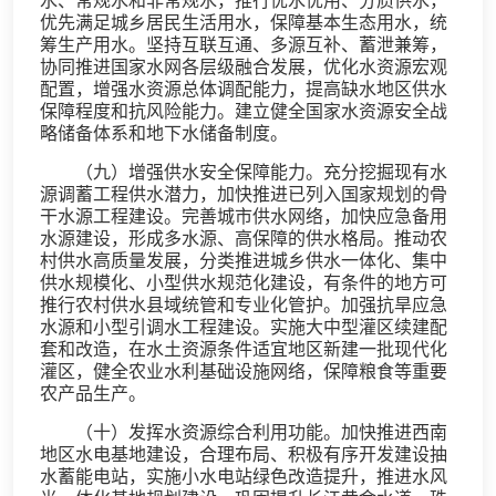
水、常规水和非常规水，推行优水优用、分质供水，
优先满足城乡居民生活用水，保障基本生态用水，统
筹生产用水。坚持互联互通、多源互补、蓄泄兼筹，
协同推进国家水网各层级融合发展，优化水资源宏观
配置，增强水资源总体调配能力，提高缺水地区供水
保障程度和抗风险能力。建立健全国家水资源安全战
略储备体系和地下水储备制度。
（九）增强供水安全保障能力。充分挖掘现有水
源调蓄工程供水潜力，加快推进已列入国家规划的骨
干水源工程建设。完善城市供水网络，加快应急备用
水源建设，形成多水源、高保障的供水格局。推动农
村供水高质量发展，分类推进城乡供水一体化、集中
供水规模化、小型供水规范化建设，有条件的地方可
推行农村供水县域统管和专业化管护。加强抗旱应急
水源和小型引调水工程建设。实施大中型灌区续建配
套和改造，在水土资源条件适宜地区新建一批现代化
灌区，健全农业水利基础设施网络，保障粮食等重要
农产品生产。
（十）发挥水资源综合利用功能。加快推进西南
地区水电基地建设，合理布局、积极有序开发建设抽
水蓄能电站，实施小水电站绿色改造提升，推进水风