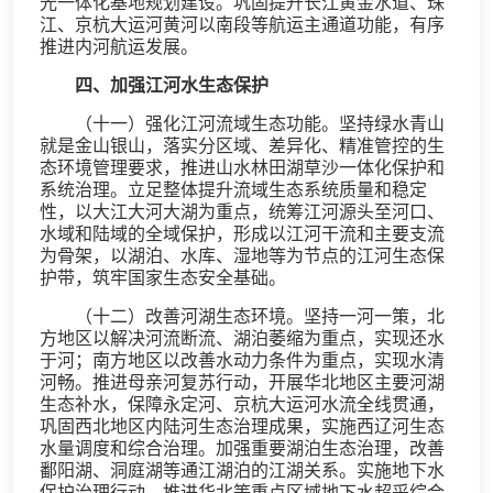
光一体化基地规划建设。巩固提升长江黄金水道、珠
江、京杭大运河黄河以南段等航运主通道功能，有序
推进内河航运发展。
四、加强江河水生态保护
（十一）强化江河流域生态功能。坚持绿水青山
就是金山银山，落实分区域、差异化、精准管控的生
态环境管理要求，推进山水林田湖草沙一体化保护和
系统治理。立足整体提升流域生态系统质量和稳定
性，以大江大河大湖为重点，统筹江河源头至河口、
水域和陆域的全域保护，形成以江河干流和主要支流
为骨架，以湖泊、水库、湿地等为节点的江河生态保
护带，筑牢国家生态安全基础。
（十二）改善河湖生态环境。坚持一河一策，北
方地区以解决河流断流、湖泊萎缩为重点，实现还水
于河；南方地区以改善水动力条件为重点，实现水清
河畅。推进母亲河复苏行动，开展华北地区主要河湖
生态补水，保障永定河、京杭大运河水流全线贯通，
巩固西北地区内陆河生态治理成果，实施西辽河生态
水量调度和综合治理。加强重要湖泊生态治理，改善
鄱阳湖、洞庭湖等通江湖泊的江湖关系。实施地下水
保护治理行动，推进华北等重点区域地下水超采综合