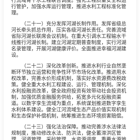
行流域骨干水工程联合调度。强化工程质量安全和运
行管护，加强水库运行管理，推进水利工程标准化管
理。
（二十一）充分发挥河湖长制作用。发挥省级总
河长牵头抓总作用，压实各级河湖长责任。完善流域
省际河湖长联席会议机制。在重大引调水工程输水干
线推行河湖长制。建立河湖定期普查制度，实行河湖
名录管理，开展河湖健康评价。全面推进幸福河湖建
设。
（二十二）深化改革创新。推进水利行业自然垄
断环节独立运营和竞争性环节市场化改革。推进用水
权改革，完善水价形成机制，落实好水资源费改税政
策。健全重大水利工程建设、运行、管理机制。深化
水利投融资改革，健全政府投资有效带动社会投资机
制，加强优质金融服务供给，拓宽多元化投融资渠
道。以数字孪生流域为重点，系统谋划推进数字孪生
水利体系建设。健全江河流域生态产品价值实现机制
和生态保护补偿机制，统筹推进生态环境损害赔偿。
（二十三）强化法治保障。推动完善涉水法律法
规制度，推动修改水法、防洪法，健全蓄滞洪区管
理、河道管理、采砂管理、水资源调度、重要水源地