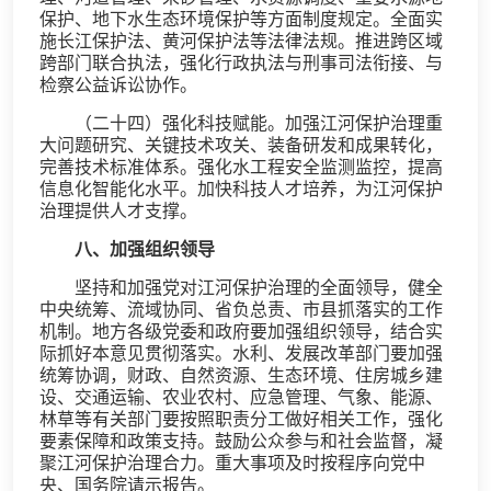
保护、地下水生态环境保护等方面制度规定。全面实
施长江保护法、黄河保护法等法律法规。推进跨区域
跨部门联合执法，强化行政执法与刑事司法衔接、与
检察公益诉讼协作。
（二十四）强化科技赋能。加强江河保护治理重
大问题研究、关键技术攻关、装备研发和成果转化，
完善技术标准体系。强化水工程安全监测监控，提高
信息化智能化水平。加快科技人才培养，为江河保护
治理提供人才支撑。
八、加强组织领导
坚持和加强党对江河保护治理的全面领导，健全
中央统筹、流域协同、省负总责、市县抓落实的工作
机制。地方各级党委和政府要加强组织领导，结合实
际抓好本意见贯彻落实。水利、发展改革部门要加强
统筹协调，财政、自然资源、生态环境、住房城乡建
设、交通运输、农业农村、应急管理、气象、能源、
林草等有关部门要按照职责分工做好相关工作，强化
要素保障和政策支持。鼓励公众参与和社会监督，凝
聚江河保护治理合力。重大事项及时按程序向党中
央、国务院请示报告。