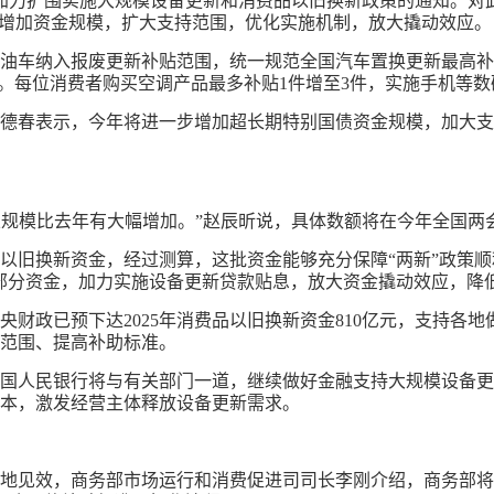
5年加力扩围实施大规模设备更新和消费品以旧换新政策的通知。
是，增加资金规模，扩大支持范围，优化实施机制，放大撬动效应。
油车纳入报废更新补贴范围，统一规范全国汽车置换更新最高补
贴。每位消费者购买空调产品最多补贴1件增至3件，实施手机等
德春表示，今年将进一步增加超长期特别国债资金规模，加大支
金总规模比去年有大幅增加。”赵辰昕说，具体数额将在今年全国两
以旧换新资金，经过测算，这批资金能够充分保障“两新”政策
部分资金，加力实施设备更新贷款贴息，放大资金撬动效应，降
财政已预下达2025年消费品以旧换新资金810亿元，支持各
范围、提高补助标准。
国人民银行将与有关部门一道，继续做好金融支持大规模设备更
本，激发经营主体释放设备更新需求。
地见效，商务部市场运行和消费促进司司长李刚介绍，商务部将