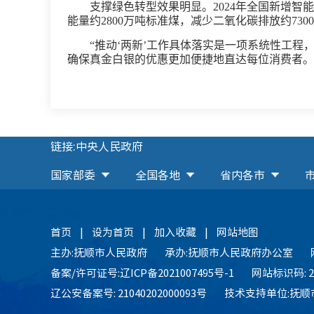
支撑绿色转型效果明显。2024年全国新增智
能量约2800万吨标准煤，减少二氧化碳排放约730
“推动‘两新’工作具体落实是一项系统性工程
确保真金白银的优惠更加便捷地直达每位消费者。
链接:中央人民政府
国家部委
全国各地
省内各市
首页
|
设为首页
|
加入收藏
|
网站地图
主办:抚顺市人民政府
承办:抚顺市人民政府办公室
备案/许可证号:辽ICP备2021007495号-1
网站标识码: 21
辽公安备案号: 21040202000093号
技术支持单位:抚顺