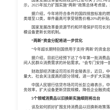
国家发展改革委和财政部8日发布关于202
示，2025年加力扩围实施“两新”政策总体考虑
据介绍，今年将符合条件的国四排放标准的燃
类增至12类，单件最高可享受销售价格20%的补
国家发展改革委资源节约和环境保护司司长刘
模设备更新长效机制。
“两新”资金分配将进一步优化
“今年超长期特别国债用于支持‘两新’的资
据介绍，目前已经预下达了今年第一批消费品
间人民群众消费需求的补贴需求。“会专门安排一
财政部经济建设司司长符金陵表示，近日，中央
量大、社会关注度高的部分领域，进一步扩大实施
中国人民银行信贷市场司司长彭立峰表示，中
务效率，扩大设备更新贷款规模，降低企业融资成
5个领域消费品以旧换新实施细则将出台
谈及如何抓好扩围支持消费品以旧换新政策落