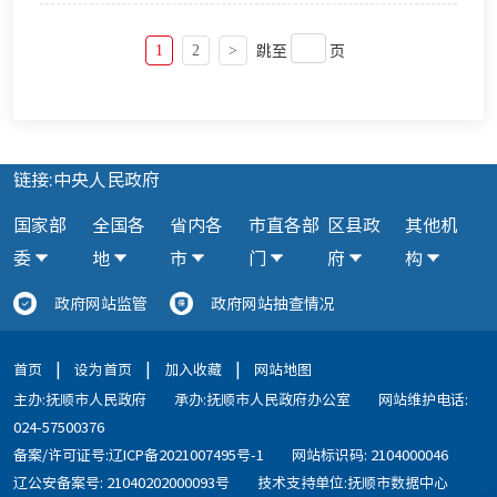
跳至
页
1
2
>
链接:中央人民政府
国家部
全国各
省内各
市直各部
区县政
其他机
委
地
市
门
府
构
政府网站监管
政府网站抽查情况
|
|
|
首页
设为首页
加入收藏
网站地图
主办:抚顺市人民政府
承办:抚顺市人民政府办公室
网站维护电话:
024-57500376
备案/许可证号:辽ICP备2021007495号-1
网站标识码: 2104000046
辽公安备案号: 21040202000093号
技术支持单位:抚顺市数据中心