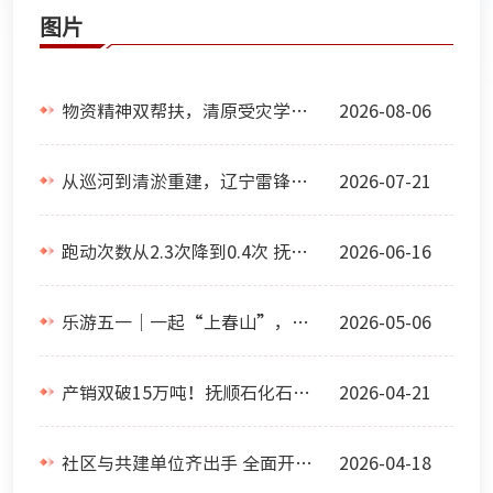
图片
物资精神双帮扶，清原受灾学子获关爱重拾信心
2026-08-06
从巡河到清淤重建，辽宁雷锋干部学院全链条支援显担当
2026-07-21
跑动次数从2.3次降到0.4次 抚顺县这盘“营商棋”下得实
2026-06-16
乐游五一｜一起“上春山”，宝藏县域释放反向引力
2026-05-06
产销双破15万吨！抚顺石化石油一厂油蜡联产项目创投产以来最优
2026-04-21
社区与共建单位齐出手 全面开启楼道“美颜”模式
2026-04-18