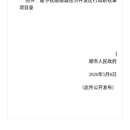
附件：
赋予抚顺顺城经济开发区行政职权事
项目录
抚
顺市人民政府
20
26
年
5
月
8日
（此件公开发布）