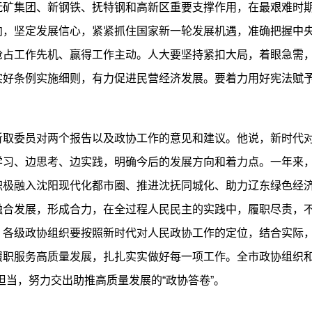
抚矿集团、新钢铁、抚特钢和高新区重要支撑作用，在最艰难时
向，坚定发展信心，紧紧抓住国家新一轮发展机遇，准确把握中
占工作先机、赢得工作主动。人大要坚持紧扣大局，着眼急需，加
实好条例实施细则，有力促进民营经济发展。要着力用好宪法赋
委员对两个报告以及政协工作的意见和建议。他说，新时代对
学习、边思考、边实践，明确今后的发展方向和着力点。一年来
积极融入沈阳现代化都市圈、推进沈抚同城化、助力辽东绿色经
融合发展，形成合力，在全过程人民民主的实践中，履职尽责，
。各级政协组织要按照新时代对人民政协工作的定位，结合实际
职服务高质量发展，扎扎实实做好每一项工作。全市政协组织和广
担当，努力交出助推高质量发展的“政协答卷”。