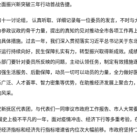
全面振兴新突破三年行动首战告捷。
一讨论组， 认真听取、详细记录每一位委员的发言，不时与
为参政议政的骨干力量，提出的真知灼见对推动全市各项工作再
的具体措施。过去一年，我们深入贯彻落实习近平总书记关于东
济运行持续向好，民生保障扎实有力，转型振兴取得新成效。成
各部门要针对委员所反映的问题，主动认领任务，制定有效措施
加强生活服务、后勤保障，动员一切可以动员的力量，全力做好
系广泛、人才荟萃、智力密集等优势，在助推经济发展上聚合力
的风采。
抚区代表团，与代表们一同审议市政府工作报告、市人大常委
发展史上极不平凡的一年，面对疫情冲击、经济下行等多重考验
经济指标和经济先行指标增速省内位次大幅前移。市政府坚持“