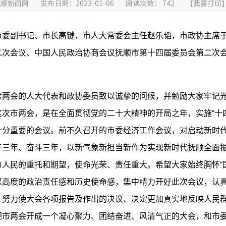
抚顺新闻网
发布日期：2023-01-06
阅读次数：
742
【
我要打印
副书记、市长高键，市人大常委会主任赵乐韬，市政协主席于
二次会议、中国人民政治协商会议抚顺市第十四届委员会第二次
会的人大代表和政协委员致以诚挚的问候，并勉励大家牢记光
次市两会，是在全面贯彻党的二十大精神的开局之年，实施“十
十分重要的会议。前不久召开的市委经济工作会议，对启动新时
干三年、奋斗三年，以新气象新担当新作为实现新时代抚顺全面
人民的重托和期望，使命光荣、责任重大。希望大家始终胸怀“
以高度的政治责任感和历史使命感，集中精力开好此次会议，认
，努力使大会各项报告及作出的决议、决定更加真实地反映人民
把市两会开成一个凝心聚力、团结奋进、风清气正的大会，和市