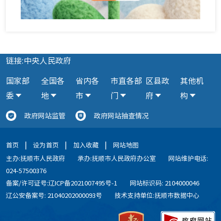
链接:中央人民政府
国家部
全国各
省内各
市直各部
区县政
其他机
委
地
市
门
府
构
政府网站监管
政府网站抽查情况
|
|
|
首页
设为首页
加入收藏
网站地图
主办:抚顺市人民政府
承办:抚顺市人民政府办公室
网站维护电话:
024-57500376
备案/许可证号:辽ICP备2021007495号-1
网站标识码: 2104000046
辽公安备案号: 21040202000093号
技术支持单位:抚顺市数据中心