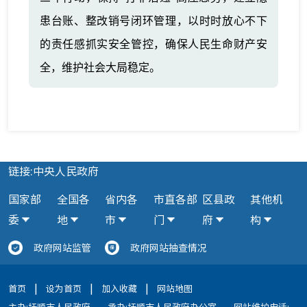
患台账、整改销号闭环管理，以时时放心不下
的责任感抓实安全管控，确保人民生命财产安
全，维护社会大局稳定。
链接:中央人民政府
国家部
全国各
省内各
市直各部
区县政
其他机
委
地
市
门
府
构
政府网站监管
政府网站抽查情况
|
|
|
首页
设为首页
加入收藏
网站地图
主办:抚顺市人民政府
承办:抚顺市人民政府办公室
网站维护电话: