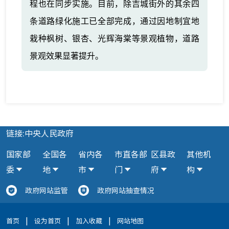
程也在同步实施。目前，除吉城街外的其余四
条道路绿化施工已全部完成，通过因地制宜地
栽种枫树、银杏、光辉海棠等景观植物，道路
景观效果显著提升。
链接:中央人民政府
国家部
全国各
省内各
市直各部
区县政
其他机
委
地
市
门
府
构
政府网站监管
政府网站抽查情况
|
|
|
首页
设为首页
加入收藏
网站地图