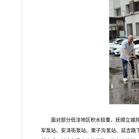
面对部分低洼地区积水较重，抚顺立城排水
军泵站、安泽街泵站、栗子沟泵站、延吉路