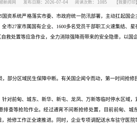
顺新闻网
发布日期：2026-07-04
阅读次数：
1085
【
我要打印
国资系统严格落实市委、市政府统一防汛部署，主动扛起国企
全市27家市属国有企业、1600多名党员干部职工火速集结、
区自救处置等应急作业，全力消除强降雨带来的安全隐患，以国
部分区域民生保障中断。有关国企闻令而动，第一时间抢修民
对前甸、城东、新华、新屯、龙凤、万新等临时停水区域，
患排查等抢险作业。经过通宵不间断抢修处置，目前前甸、城
重，抢修工作正全速推进。同时，企业专项调配送水车驻守医院