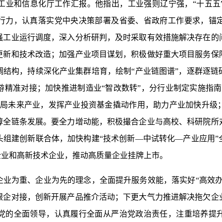
和信息化厅工作汇报。他指出，工业强则辽宁强，“十五五
行力，认真落实党中央决策部署及省委、省政府工作要求，锚
强工业运行调度，深入分析研判，及时采取有效措施解决存在的
更新和技术改造；加强产业项目谋划，积极做好重大项目服务保
调结构，持续深化产业集群培育，绘制“产业链图谱”，逐群逐链
游精准对接；加快推进制造业“智改数转”，分行业制定实施指南
布局未来产业，发挥产业投资基金撬动作用，助力产业加快升级
醇全链条发展。要全力增动能，积极撮合企业与高校、科研院所
头组建创新联合体，加快构建“技术创新—中试转化—产业应用”
企业和高新技术企业，推动高质量企业挂牌上市。
为重、企业为先的理念，全面提升服务效能，落实好“高效办
银企对接，创新开展产品推介活动；下更大气力推进解决拖欠企
党的全面领导，认真履行全面从严治党政治责任，注重培养提