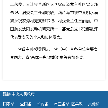
工朱俊，大连金普新区大李家街道龙台社区党支部
书记、居委会主任郭晓敏，葫芦岛市绥中县明水满
族乡祝家沟村党支部书记、村委会主任王丽丽，中
国航发沈阳发动机研究所十一部党总支书记郝晟淳
代表受表彰的个人和集体发言。
省级有关领导同志，省（中）直各单位主要负
责同志，省“两优一先”表彰对象等参加会议。
链接:中央人民政府
国家部
全国各
省内各
市直各部
区县政
其他机