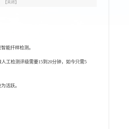
【
关闭
】
是智能扦样检测。
工检测评级需要15到20分钟，如今只需5
较为活跃。