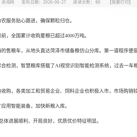
：央视网
发布日期：2026-06-27
阅读次数：
80
【
我要打印
】
为农服务贴心跟进，确保颗粒归仓。
前，全国累计收购夏粮已超过4000万吨。
海的售粮车，从地头直达菏泽市储备粮仿山分库。第一道程序便
合检测，智慧粮库搭载了AI视觉识别智能检测系统，过去一车粮人
换收购，各类加工和贸易企业、饲料企业也积极入市，市场购销
广应用智能装备，加快新粮入库。
，总体进展顺利、开局良好，优质优价特征明显。