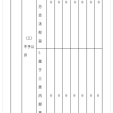
0
0
0
0
0
0
0
方
合
法
权
（三）
益
不予公
5.
开
属
于
三
类
内
0
0
0
0
0
0
0
部
事