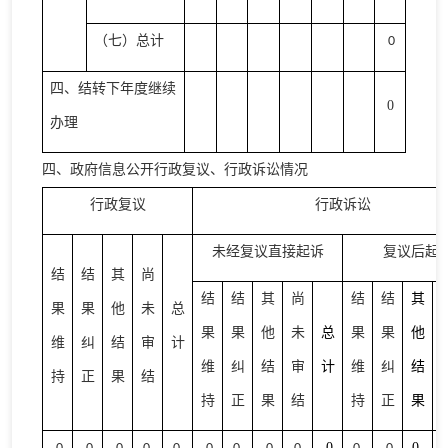
（七）总计
0
四、结转下年度继续
0
办理
四、政府信息公开行政复议、行政诉讼情况
行政复议
行政诉讼
未经复议直接起诉
复议后起
结
结
其
尚
结
结
其
尚
结
结
其
果
果
他
未
总
果
果
他
未
总
果
果
他
维
纠
结
审
计
维
纠
结
审
计
维
纠
结
持
正
果
结
持
正
果
结
持
正
果
0
0