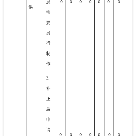
息
0
0
0
0
0
0
0
供
需
要
另
行
制
作
3.
补
正
后
申
请
0
0
0
0
0
0
0