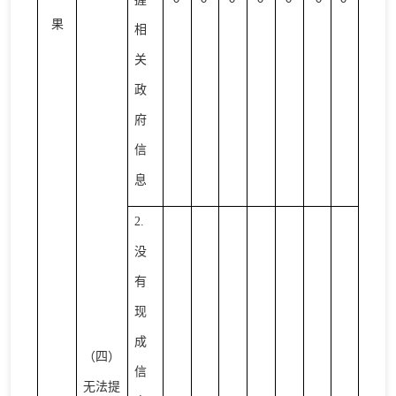
果
相
关
政
府
信
息
2.
没
有
现
成
（四）
信
无法提