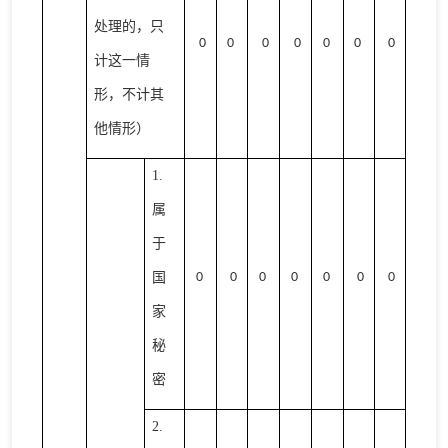
处理的，只
0
0
0
0
0
0
0
计这一情
形，不计其
他情形）
1.
属
于
国
0
0
0
0
0
0
0
家
秘
密
2.