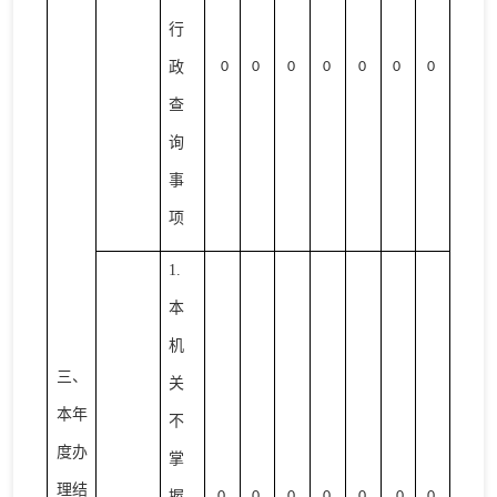
行
政
0
0
0
0
0
0
0
查
询
事
项
1.
本
机
三、
关
本年
不
度办
掌
理结
握
0
0
0
0
0
0
0