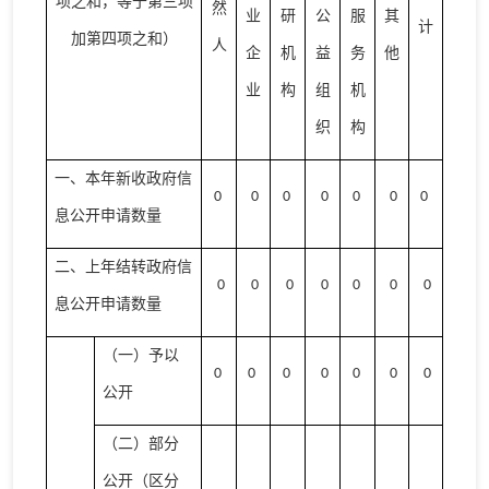
项之和，等于第三项
然
业
研
公
服
其
计
加第四项之和）
人
企
机
益
务
他
业
构
组
机
织
构
一、本年新收政府信
0
0
0
0
0
0
0
息公开申请数量
二、上年结转政府信
0
0
0
0
0
0
0
息公开申请数量
（一）予以
0
0
0
0
0
0
0
公开
（二）部分
公开（区分