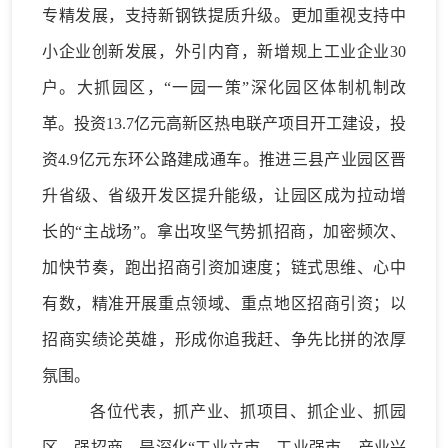
专精发展，支持新钢铁提质升级。更加重视支持中
小企业创新发展，外引内育，新增规上工业企业
30
户。
大抓园区
，
“一园一策”深化园区体制机制改
革。
投资
13.7亿元高新区热电联产项目开工建设，投
资4.9亿元东环公路
建成通车
。推进三县产业园区晋
升省级、省级开发区提升能级
，让园区成为拉动增
长的
“主战场”。
拿出攻坚气势抓招商
，加密频次、
加快节奏，跑出招商引资加速度；链式思维、心中
有数，精准开展重点领域、重点地区招商引资；以
招商实绩论英雄，形成你追我赶、争先比拼的浓厚
氛围。
各位代表，抓产业、抓项目、抓企业、抓园
区、强招商，是深化
“工业立市、工业强市、产业兴