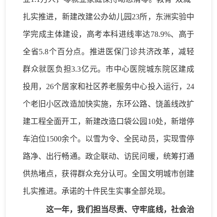
扎实
推进
，新建改建公办幼儿园
23所
，
东洲实验中
学完成主体建设，高考
本科进线率
达
78.
9
%
、
高于
全省
5.
8
个百分点。
推进医保门诊共济改革
，
减轻
群众就医负担
3
.3
亿元。市中心医院城东院区建成
投用，
26个居家和社区养老服务中心投入运行，
24
个老旧小区
改造加快实施，
东环公路、饶盖线改扩
建工程全面开工，
新建改造口袋公园
10处，新增停
车泊位1500余个。以雪为令、全民动员，实现雪停
路净、出行畅通。政企联动、访民问暖，统筹打通
供热堵点，获得群众充分认可。全国文明城市创建
扎实推进。
承诺的十件民生实事全部兑现。
这一年，我们
担当尽责
、守牢底线，
社会治