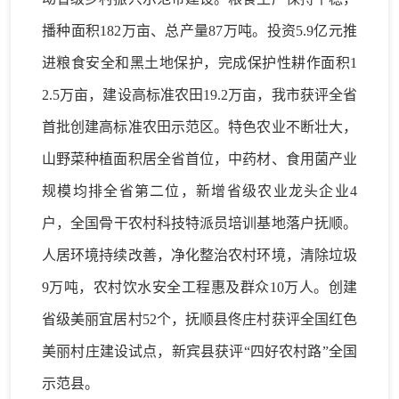
播种面积
182万亩、总
产量
87万吨
。
投资
5.9亿元推
进粮食安全和黑土地保护，
完成保护性耕作面积
1
2.5万亩
，建设高标准农田
19.2万亩，
我市获评全省
首批创建高标准农田示范区。
特色农业不断壮大
，
山野菜种植面积居全省首位，中药材
、
食用菌产业
规模
均
排全省第二位，新增
省级农业龙头企业
4
户
，
全国骨干农村科技特派员培训基地落户抚顺。
人居环境持续改善
，
净化
整治
农村环境
，清除垃圾
9万吨，农村饮水安全工程惠及群众10万人。创建
省级美丽宜居村52个，抚顺县佟庄村获评全国红色
美丽村庄建设试点，新宾县获评“四好农村路”全国
示范县。