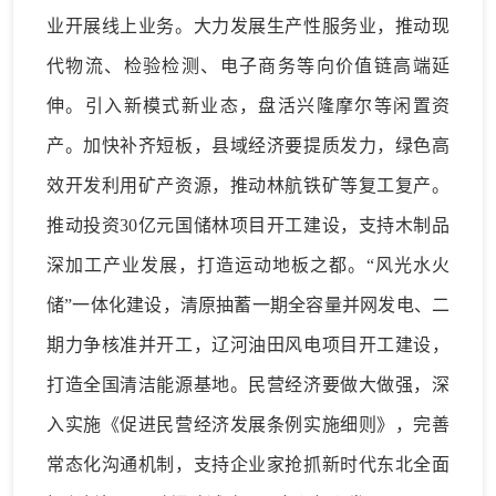
业开展线上业务。大力发展生产性服务业，推动现
代物流、检验检测、电子商务等向价值链高端延
伸。引入新模式新业态，盘活兴隆摩尔等闲置资
产。
加快补齐短板
，
县域经济
要提质发力，绿色高
效开发利用矿产资源，推动林航铁矿等复工复产。
推动投资
30亿元国储林项目开工建设，支持木制品
深加工产业发展，打造运动地板之都。“风光水火
储”一体化建设，清原抽蓄一期全容量并网发电、二
期力争核准并开工，辽河油田风电项目开工建设，
打造全国清洁能源基地。
民营经济
要做大做强，
深
入实施
《促进民营经济发展条例实施细则》
，
完善
常态化沟通机制，支持企业家抢抓新时代东北全面