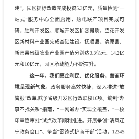
建”，园区提标改造完成投资5.3亿元，质量检测“一
站式”服务中心全面启用，热电联产项目完成可
研。
胜利
开发区
、顺城
开发区
扩容提质，
望花
开发
区
新材料产业园完成
基础建设。
抚顺县、清原县、
新宾县省级农业产业园产值分别达
3.3亿元、
14
.2亿
元和10亿元，
园区承载能力
不断
提升
。
这一年，我们惠企利
民
、优化服务，营商环
境呈现新
气象
。
政务服务
高效快捷
，
深入推进
“放
管服”改革
,
赋予省级开发区行政职权
16项。
编制
“办
事不找关系”指南，“一网通办”
实现
全覆盖，
“
一枚
印章管审批
”
试点改革顺利推进。
开展
争创
“
清风辽
宁政务窗口
”、
争当
“
雷锋式护商干部
”
活动，
12345