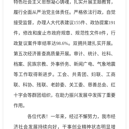
特色社会主义思想凝心铸魂，
扎实开展主题教育，
履行全面从严治党主体责任
。
严格依法行政，自觉
接受监督，办理人大代表建议
155
件、政协提案
191
件，修改和废止
市
政府规章、规范性文件
8
件
，行
政复议案件审结率达
98.6%
。双拥共建
扎实开展
。
第五次经济普查高质量开展
。审计、
统计、
社科、
档案、民族宗教、外事侨务、新闻广电、气象地震
等工作取得
新进步
。工会、共青团、妇联、工商
联、科协、残联、老龄
委
、关工委、慈善总会、红
十字会等群团组织
，
在助力振兴发展中发挥了
重要
作用。
各位代表！一年来，经过不懈努力，我市经
济社会发展持续向好，干事创业精神状态明显增