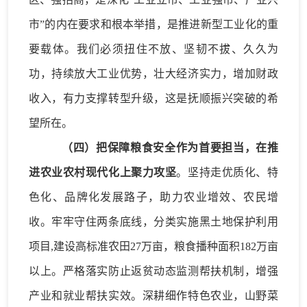
市”的内在要求和根本举措，是推进新型工业化的重
要载体。我们必须扭住不放、坚韧不拔、久久为
功，持续放大工业优势，壮大经济实力，增加财政
收入，有力支撑转型升级，这是抚顺振兴突破的希
望所在。
（
四
）把保障粮食安全作为首要担当，在
推
进农业农村现代化
上聚力攻坚
。
坚持
走优质化、特
色化、品牌化发展路子，
助力农业增效、农民增
收。
牢牢守住两条底线
，
分类实施黑土地保护利用
项目
,
建设高标准农田
27万亩，
粮食播种面积
182万亩
以上。严格落实防止返贫动态监测帮扶机制
，增强
产业和就业帮扶实效。
深耕细作特色农业
，
山野菜