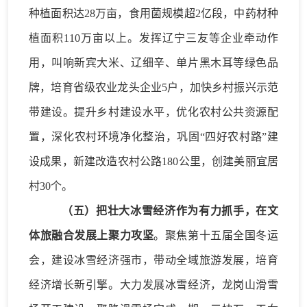
种植面积达
28万亩，食用菌规模超2亿段，中药材种
植面积110万亩以上。
发挥辽宁三友等企业牵动作
用，
叫响新宾大米、辽细辛、单片黑木耳等
绿色品
牌，
培育省级农业龙头企业
5户，加快乡村振兴示范
带建设。
提升乡村建设水平
，
优化农村公共资源配
置
，
深化农村环境净化整治
，
巩固
“四好农村路”建
设成果
，
新建改造农村公路
180公里
，创
建美丽宜居
村
30个
。
（五）把壮大冰雪经济作为有力抓手，在文
体旅融合发展上聚力攻坚
。
聚焦
第十五届
全国冬运
会，
建设冰雪经济强市，带动全域旅游发展，培育
经济增长新引擎。
大力发展冰雪经济
，
龙岗山滑雪