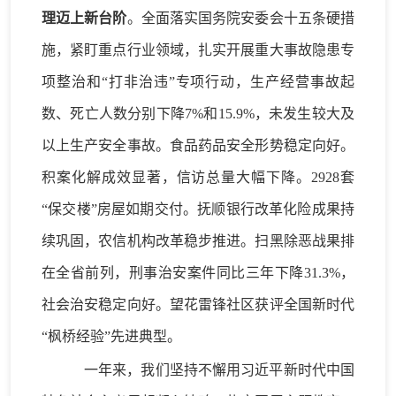
理迈上新台阶
。全面落实国务院安委会十五条硬措
施，紧盯重点行业领域，扎实开展重大事故隐患专
项整治和
“打非治违”专项行动，生产经营事故起
数、死亡人数分别下降7%
和
15.9%，未发生较大及
以上生产安全事故。食品药品安全形势稳定向好。
积案化解
成效显著
，
信访总量
大幅
下降
。
2928
套
“保交楼”房屋
如期
交付。抚顺银行改革化险成果
持
续巩固
，农信机构改革
稳步
推进。
扫黑除恶战果排
在全省前列，
刑事治安
案件
同比三年下降
31.3%
，
社会治安
稳定
向好。
望花雷锋社区获评全国新时代
“枫桥经验”先进典型
。
一年来，我们
坚持不懈用
习近平新时代中国