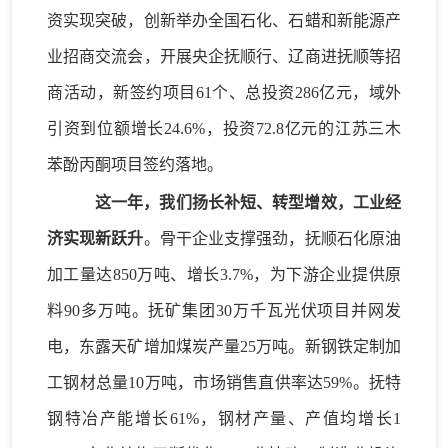
资实现突破
，
创新
举办全国石化、石蜡
和
新能源产
业
招商交流会，开展央企抚顺行、辽商进抚顺等招
商活动，
新签约项目
61
个、
总投资
2
86
亿元
，
域外
引资到位额增长
24.6
%
，
投资
72.8亿元的江苏三木
苯酚丙酮项目签约落地。
这一年，我们
扬长补短
、
转型
增效，工业经
济实现新跃升
。
骨干企业
支撑强劲
，
抚顺
石化原油
加工量
达
850
万吨
、
增长
3.
7
%，
为下游企业提供原
料
90多
万吨
。
抚矿集团
30万千瓦光伏项目并网发
电，东露天矿增加煤炭产量25万吨。
新钢铁
定制加
工钢材总量
10万吨
，
市场
销售直供率达
59
%
。
抚特
钢特冶产能
增长
61%，钢材产量
、
产值
均
增长
1