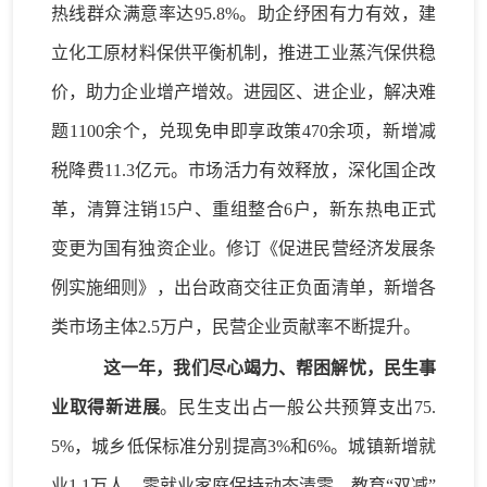
热线群众满意率达95.8%
。
助企纾困有力有效
，
建
立化工原
材
料保供平衡机制，推进工业蒸汽保供稳
价，
助力
企业增产
增效
。
进园区、进
企业
，
解决难
题
11
00余
个
，
兑现
免申即享政策
470余
项
，
新增减
税降费
11.3
亿元。
市场活力有效释放
，深化国企改
革，清算注销
15户、重组整合6户，新东热电正式
变更为国有独资企业。修订《促进民营经济发展条
例实施细则》
，
出台
政商交往正负面清单
，新增各
类
市场主体
2.5万
户
，
民营企业贡献率不断提升
。
这一年，我们
尽心竭力
、
帮困解忧
，民生
事
业
取得新进展
。民生支出占一般公共预算
支出
75.
5%
，
城乡低保标准分别提高
3%和6%。
城镇新增就
业
1
.
1
万
人，零就业家庭保持动态
清
零。教育
“双减”