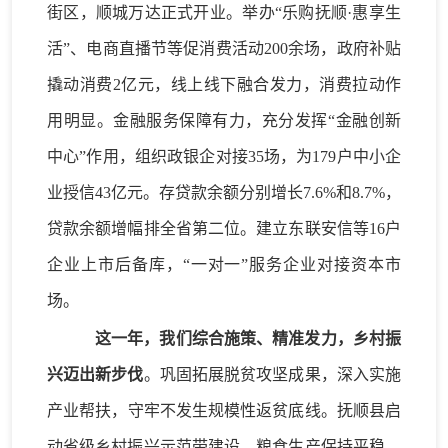
街区
，
顺城万达
正式开业。举办
“乐购抚顺·惠享生
活”、
电商直播节
等促消费活动
200余场，政府补贴
撬动消费2亿元，线上线下融合发力，消费拉动作
用明显。
金融服务
保障
有力
，
充分发挥
“
金融创新
中心
”
作用
，
组织政银企对接
35场，为179户中小企
业授信43亿元。
存贷
款余额分别增长
7.6%和8.7%，
贷款余额增幅排全省第二位。
建立东联安信等
16户
企业上市后备库
，
“
一对一
”
服务企业对接资本市
场
。
这一年，我们
综合施策
、
精准
发力，乡村振
兴迈出新步伐
。
巩固拓展脱贫攻坚成果
，
深入
实施
产业
帮扶
，守牢
不发生规模性返贫
底线。
抚顺县
启
动
省级乡村振兴示范带
建设
。
粮食
生产保持平稳
，