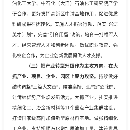
油化工大学、中石化（大连）石油化工研究院产学
研合作，更好发挥高新区中试基地作用，促进优质
科研成果在抚转化。
实施
人才振兴行动
，
落实
“兴辽
英才计划”，完善“引育用留”政策
，培育一批领军人
才、经营管理人才和创新团队
。做优职业教育，强
化校企合作，为企业创新发展提供人才支撑。
（
三
）把产业转型升级作为主攻方向，在大
抓产业、项目、企业、园区上聚力攻坚
。持续做好
结构调整
“三篇大文章”，瞄准高端、追“智”逐“绿”，
让传统优势产业焕发新活力。
大抓产业
，扎实推进
精细化工、冶金新材料等
11个重点产业集群建设，
打造国家级高附加值新型原材料基地。做强精细化
工产业，
支持抚顺石化增加原油加工量、建设
世界