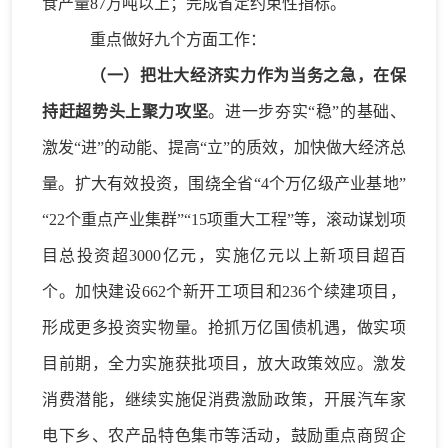
食产量
87万吨
以上；完成省定约束性指标。
重点
做
好
九个
方面
工作
：
（
一
）
把壮大经济实力作为当务之急，在保
持赶超势头上聚力攻坚
。进一步
夯实
“稳”的基础、
激发“进”的动能、提高“立”的质效，加快做大经济总
量。
扩大有效投资
，
围绕全省
“4个万亿级产业基地”
“22个重点产业集群”“15项重大工程”等，滚动谋划项
目总投资超3000亿元，实施亿元以上新项目超百
个。加快建设662个新开工
项目
和
236个续建
项目
，
形成
更多投资实物量。
抢抓万亿国债机遇，
做实项
目前期，
全力实施获批项目，放大政策效应。
激发
消费
潜能
，
继续
实施促消费激励政策，
开展汽车家
电下乡、农产品
特色
集市等活动，
鼓励重点商贸企