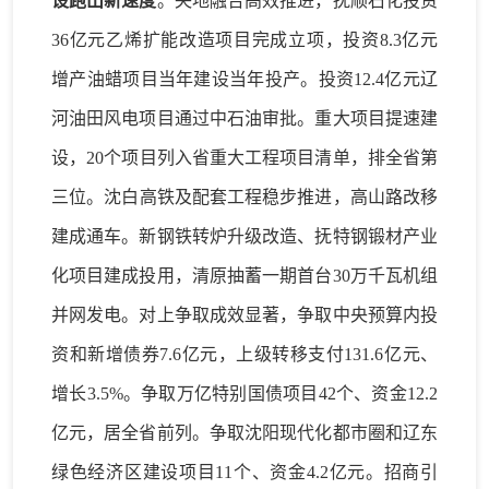
设跑出新速度
。
央地融合
高效推进
，
抚顺石化
投资
36亿元乙烯扩能改造项目完成立项
，
投资
8.
3
亿元
增产油蜡项目当年建设当年
投产
。投资
12
.4
亿元辽
河油田风电项目
通过中石油审批
。
重
大
项目
提速建
设
，
20个项目列入省重大工程项目清单，
排
全省第
三
位
。沈白高铁及配套工程稳步推进，高山路改移
建成通车。
新钢铁
转炉升级改造
、
抚
特钢锻材产业
化项目
建成投用
，
清原抽蓄一期首台
30万千瓦
机组
并网发电。
对上争取成效显著
，
争取中央预算内投
资和新增债券
7.6
亿元
，上级转移支付
131.6亿元、
增长3.5%
。
争取万亿特别国债项目
42个、资金12.2
亿元，居全省前列。
争取
沈阳现代化都市圈和辽东
绿色经济区建设
项目
11个
、资金
4.2亿元。
招商引