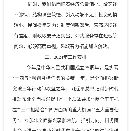
同时，我们
仍
面临
着
经济总量
偏
小、增
速还
不够快
；
结构调整较慢、新兴动能不足；
投资规模
较小
、民间投资乏力
；
制度创新滞后、营商环境还
有差距；
财政
收支矛盾突出、
公共服务存在短板等
问题
，
必须高度重视，采取有力措施加
以
解决。
二、
2024年工作安排
今年是中华人民共和国成立
75周年，是实现
“十四五”规划目标任务的关键一年，是全面振兴新
突破三年行动的攻坚之年。习近平总书记对新时代
推动东北全面振兴提出
“一个总体要求”“两个牢牢把
握”“三个相结合”“四方面新的重大机遇”“五大重要任
务”
，为东北全面振兴掌舵领航、指引方向。国务院
出台《进一步推动新时代东北全面振兴取得新突破