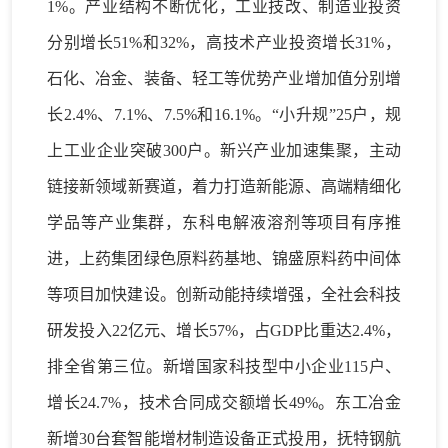
1%
。
产业结构不断优化
，工业技改、制造业投资
分别增长
51%和32%，高技术产业投资增长31%，
石化、冶金、装备、轻工等优势产业增加值分别增
长2.4%、7.1%、7.5%和16.1%。“小升规”25户，规
上工业企业突破300户。
新兴产业加速集聚
，
主动
链接新
领域
新赛道，
着力打造新能源、高端精细化
学品等产业集群，
东科电解液
溶剂
等项目
有序
推
进
，上药集团绿色原料药基地、锦盛原料药中间体
等项目加快建设。
创新动能
持续增强
，
全社会科技
研发投入
22亿元、增长57%，占GDP比重达2.4%，
排全省第三位。新增国家科技型中小企业115户、
增长24.7%，技术合同成交额增长49%。东工冶金
新增30台套智能增材制造设备正式投用，抚特钢航