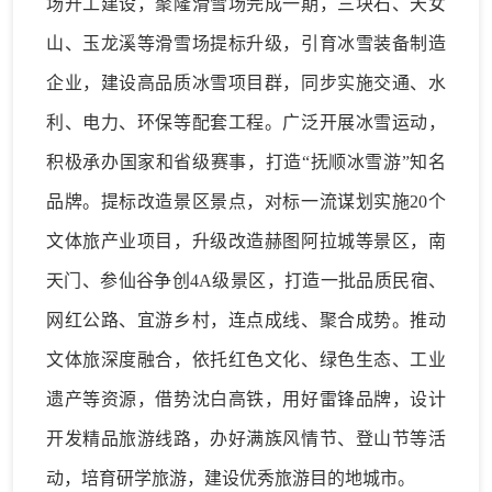
场开工建设
，聚隆滑雪场完成一期，三块石、天女
山、玉龙溪等滑雪场提标升级，引育冰雪装备制造
企业，建设高品质冰雪项目群，同步实施交通、水
利、电力、环保等配套工程。广泛开展冰雪运动，
积极承办国家和省级赛事，
打造
“抚顺冰雪游”知名
品牌。
提标改造景区景点
，对标一流谋划实施
20个
文体旅产业项目，升级改造赫图阿拉城等景区，南
天门、参仙谷争创4A级景区，打造一批品质民宿、
网红公路、宜游乡村，连点成线、聚合成势。
推动
文体旅深度融合
，依托红色文化、绿色生态、工业
遗产等资源，借势沈白高铁，用好雷锋品牌，设计
开发精品旅游线路，办好满族风情节、登山节等活
动，培育研学旅游，建设优秀旅游目的地城市。