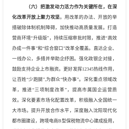
（
六
）
把激发动力活力作为关键所在，在深
化改革开放上聚力攻坚
。用改革的办法、开放的举
措破除体制机制障碍，加快推动高质量发展。
打造
营商环境
“升级版”
，持续压缩审批时限，
推进
“高效
办成一件事”和“综合窗口”改革全覆盖。直达企业、
一线办公，
多措并举助企纾困。强化政银企对接，
鼓励支持企业上市融资。
更好发挥
12345热线作用，
让百姓“少跑腿”,为群众“快办事”。
深化重点领域改
革
，
推进
“三项制度改革”，提高市属国企运营质
效。
深化要素市场化配置改革，
积极融入全国统一
大市场
。
提升开放合作水平
，
深度融入沈阳现代化
都市圈建设，跨境电商
B型保税物流中心建成投用，