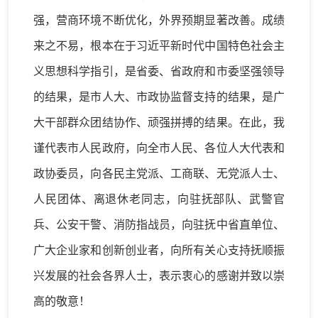
强，营商环境不断优化，外界预期显著改善。
成绩
来之不易，根本在于
习近平新时代中国特色社会主
义思想科学指引，是省委、省政府和市委坚强领导
的结果，是市人大、市政协监督支持的结果，是广
大干部群众团结协作、
顽强
拼搏的结果。在此，我
谨代表市人民政府，向全市人民、各位人大代表和
政协委员，向各民主党派、工商联、无党派人士、
人民团体、离退休老同志，向驻抚部队、武警官
兵、公安干警、消防指战员，向驻抚中省直单位、
广大企业家和创新创业者，向所有关心支持抚顺振
兴发展的社会各界人士，表示衷心的感谢
并
致以崇
高的敬意
！