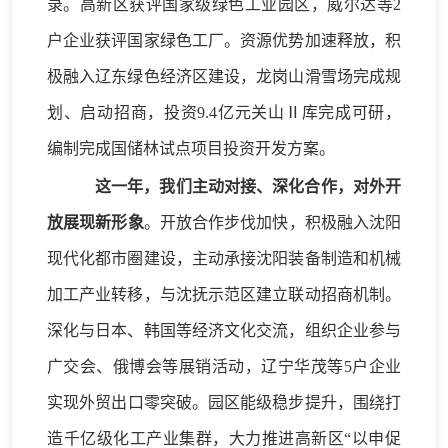
录
。
高新区
获评
国家级绿色工业园区
，
威尔达等
2
户企业获评国家绿色工厂
。
资源
优势
加速
释放
，
积
极
融入辽东绿色经济区建设
，
龙岗山滑雪
场
完成规
划、启动招商，
投资
9.4
亿元关山
Ⅱ库完成可研，
编制
完成
国储林
试点
项目投资开发方案
。
这一年，我们主动
对接
、深化合作，对外开
放展
现
新形象
。
开放
合作步伐加快
，
积极融入沈阳
现代化都市圈建设，主动承接沈阳装备制造和机械
加工产业转移
，与沈抚示范区
建立
联动招商
机制
。
深化与日本、韩国等经济文化交流，
组织企业
参与
广交会、俄博会等展销
活动
，辽宁华
茂
等
5户
企业
实现
外贸
出口零突破。
园区能级
稳步
提升
，
围绕
打
造千亿级化工产业集群，
大力推进高新区
“以申促