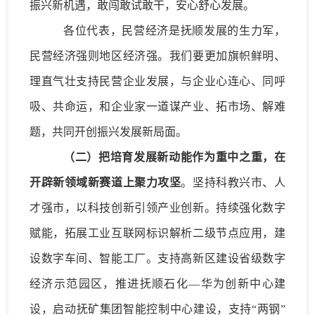
振兴新机遇，敢闯敢试敢干，安心舒心发展。
各位代表，民营经济是抚顺发展的生力军，
民营经济强则地区经济强。我们要更加旗帜鲜明、
理直气壮支持民营企业发展，与企业心连心、同呼
吸、共命运，和企业家一道谋产业、拓市场、解难
题，共同开创振兴发展新局面。
（二）
把培育发展新动能作为重中之重，在
开辟新领域新赛道上聚力攻坚
。
坚持科教兴市、人
才强市
，
以科技创新引领产业创新
。
持续强化数字
赋能
，
拓展工业互联网标识解析二级节点
应用
，建
设
数字车间、智能工厂。支持高新区建设省级数字
经济示范园区，推进抚顺石化
—
华为创新中心建
设，启动抚矿集团智能控制中心
建设
，
支持
“两钢”