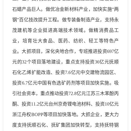
石蜡产品巨人。做优冶金新材料产业，加快实施
“两
钢”
百亿技改提升工程
。
做专装备制造产业，支持永
茂建机等企业挺进高端技术领域
。
做精消费品工
业，培育壮大食品、医药、纺织、轻工等特色产
业。
大抓项目
，
深化央地合作
，
专班推进投资
697亿
元的32个项目落地建设，重点支持
投资
36亿元
抚顺
石化乙烯扩能改造、投资
7.6亿元中交建物流园区、
投资6.7亿元中国有色选矿药剂等项目加快实施。吸
引社会资本，重点推动投资72.8亿元江苏三木苯酚丙
酮、投资11.2亿元台州京奇锂电池材料、投资10亿元
浙江舟权BOPP等项目加快落地。
大抓企业
，更大力
度支持抚顺石化、抚矿集团加快转型，支持抚特钢