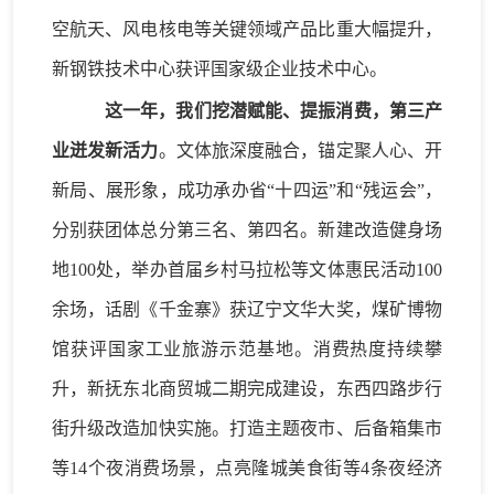
空航天、风电核电等关键领域产品比重大幅提升，
新钢铁技术中心获评国家级企业技术中心。
这一年，我们挖潜赋能、提振消费，第三产
业迸发新活力
。
文体旅深度融合
，
锚定
聚人心、开
新局、展形象，
成功承办省
“十四运”
和
“
残运会
”
，
分别
获团体总分第三名、
第四名
。
新建改造健身场
地
100处，举办
首届乡村马拉松等
文体惠民活动
100
余场
，话剧《千金寨》获辽宁文华大奖，
煤矿博物
馆
获评
国家工业旅游示范基地。
消费
热度持续攀
升
，
新抚
东北商贸城二期完成建设，东西四路步行
街升级改造
加快实施
。
打造主题夜市、后备箱集市
等
14个夜消费场景
，
点亮
隆城美食街等
4条夜经济