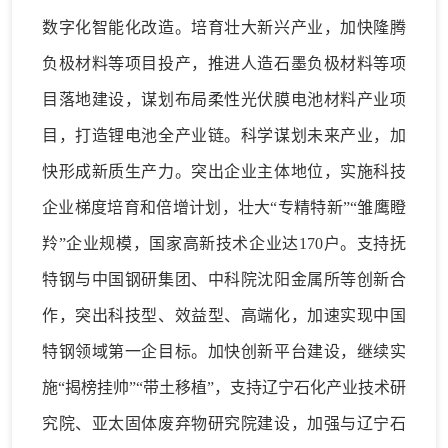
数字化
智能化改造
。
培育壮大新兴产业
，
加快隆腾
负极材料等项目投产，推进人造石墨负极材料等项
目落地建设，谋划布局柔性光伏膜
电池材料
产业项
目
，打造锂电池全产业链
。
科学谋划未来产业，加
快形成新质生产力。
突出企业主体地位
，
实施科技
企业梯度培育
和倍增计划
，壮大
“
专精特新
”“雏鹰瞪
羚”企业规模，国家高新技术企业
达
170
户。
支持抚
特钢与中国钢研集团、中科院沈阳金属所等创新合
作，突出科技型、效益型、高端化，加速实现中国
特钢领域第一企目标。
加快
创新平台建设
，
继续实
施
“揭榜挂帅”“带土移植”，支持辽宁石化产业技术研
究院、亚太固体废弃物研究院建设，加强与辽宁石