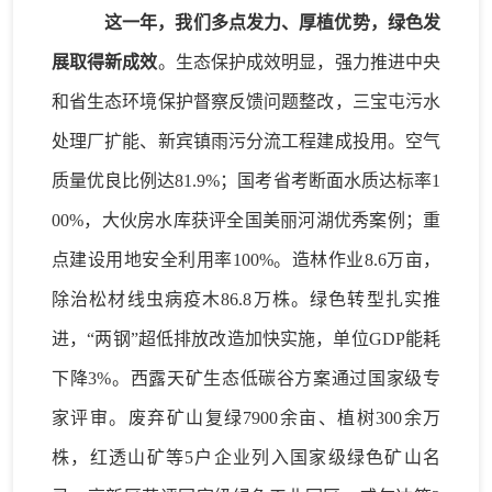
这一年，我们
多点发力、
厚植优势，绿色发
展取得新成效
。
生态
保护成效明显
，
强力推进中央
和省
生态环境保护督察反馈问题整改，三宝屯污水
处理厂扩能、新宾镇雨污分流工程建成投用。空气
质量优良比例
达
81.9
%
；国考
省考
断面水质
达标率
1
00%
，
大伙房水库获评全国美丽河湖优秀案例
；
重
点建设用地安全利用率
100%
。
造林作业
8.6
万亩，
除治松材线虫病疫木
86.8
万株。
绿色
转型
扎实推
进
，
“两钢”超低排放改造加快实施，单位GDP能耗
下降3%。
西露天矿生态低碳谷
方案
通过国家级专
家评审。废弃矿山复绿
7900余
亩
、
植树
300余
万
株
，
红透山矿等
5
户
企业
列入
国家级绿色矿山名