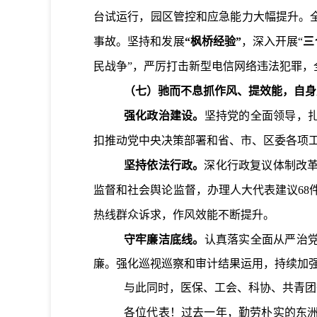
台试运行，园区管控和应急能力大幅提升。
事故。坚持和发展
“枫桥经验”
，深入开展“
三
民战争”，严厉打击新型电信网络违法犯罪，
（七）驰而不息抓作风、提效能，自身
强化政治建设。
坚持党的全面领导，扎
扣推动党中央决策部署和省、市、区委各项
坚持依法行政。
深化行政复议体制改
监督和社会舆论监督，办理人大代表建议
68
热线群众诉求，作风效能不断提升。
守牢廉洁底线。
认真落实全面从严治党
廉。强化巡视巡察和审计结果运用，持续加
与此同时，医保、工会、科协
、共青团
各位代表！过去一年，勤劳朴实的东