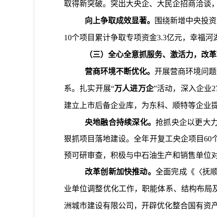
取得新突破。突出大央企、大民企招商洽谈
向上争取成效显著。
围绕新增中央投资
10
个项目累计争取专项资金
3.3
亿元，幸福河
（三）全心全意抓服务、激活力，改革
营商环境不断优化。
开展营商环境问题
系。
扎实开展“
万人进万企
”活动，深入企业
2
建立上市后备企业库，为东科、顺特等企业
央地融合持续深化。
抢抓
央企以更大
狠抓项目落地建设
。全年
开复工
央企项目
60
预可研审查
，积极与中石油生产和销售单位
改革创新加快推动。
全面完成《〈抚
业单位调整优化工作，职能体系、结构布局
洲城市建设有限公司，开辟优化整合国有资