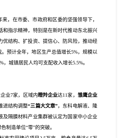
年来，在市委、市政府和区委的坚强领导下，
话和指示精神，特别是在新时代推动东北振兴
力优结构
、
扩
投资
、提信心、防风险，
推动
经
伐。
预计全年，地区生产总值增长
5%
，
规模以
5%
，城镇居民人均可支配收入增长
5.5%
。
业企业
7
家，区域内
瞪羚企业
达
11
家，
雏鹰企业
推进结构调整
“三篇大文章”
，东科电解液、隆
液及隔膜材料产业集群被认定为国家中小企业
色制造单位“零”的突破。