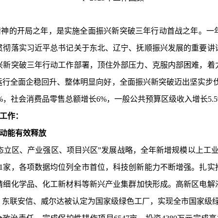
精神的开局之年，是实施全面振兴新突破三年行动首战之年。一
贯彻落实习近平总书记关于东北、辽宁、抚顺振兴发展的重要讲
兴新突破三年行动工作部署，
顶住外部压力、克服内部困难，着
运行全面企稳回升、整体明显向好
，全面振兴新突破
迈出坚实步
%
，社会消费品零售总额增长
6%
，一般公共预算区级收入增长
5.
工作：
动能有效释放
态立区、产业强区、项目兴区”发展战略，全年新增规模以上工
1
家，各项数据均位列全市首位
，科技创新能力不断增强。扎实
精细化学品、化工新材料等新兴产业集群加快形成。高新区电解
东联安信、威尔达被认定为国家级绿色工厂，实现全市国家级绿