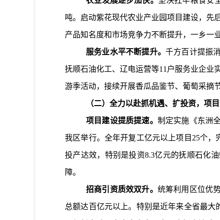
农业发展逐步加快。
坚决扛牢粮食安
吨。
启动紫花现代农业产业园项目建设，
先
产品
知名度和市场竞争力不断提升
，
一乡一
服务业水平不断提升。
千方百计提振
抚顺石油化工、辽电运营等
11
户服务业企业
游季活动，
接续开展香瓜
品鉴
节、葡萄采摘
（二）全力以赴抓机遇、扩投资，项目
项目建设提质提速。
制定实施《东洲
我区举行
。全年开复工亿元以上项目
25
个，
投产达效，特别是投资
8.3
亿元的抚顺石化油
障。
招商引资质效双升。
统筹利用区位优
总额达百亿元以上。特别是近年来全省最大