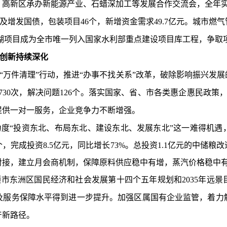
，高新区承办新能源产业、石蜡深加工等发展合作交流会，全年
及增发国债，包装项目
46
个，新增资金需求
49.7
亿元。城市燃气
湖项目成为全市唯一列入国家水利部重点建设项目库工程，争取
创新持续深化
“万件清理”行动，推进“办事不找关系”改革，破除影响振兴发
730
次，解决问题
126
个。落实国家、省、市各类惠企惠民政策
提供一对一服务，企业竞争力不断增强。
力度
“
投资东北、布局东北、建设东北、发展东北
”
这一难得机遇
个，完成投资
8
.
5
亿元
，同比增长
73%
。总投资
1.1
亿元的中储粮改
对接，建立月会商机制，保障原料供应稳中有增，蒸汽价格稳中
顺市东洲区国民经济和社会发展第十四个五年规划和
2035
年远景
及服务保障水平得到进一步
提升
。加强区属国有企业监管，着力
产新路径。