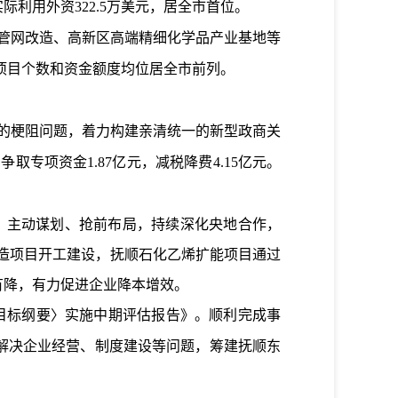
实际利用外资
322.5
万美元，居全市首位。
管网改造、高新区高端精细化学品产业基地等
项目个数和资金额度均位居全市前列。
展的梗阻问题，着力构建亲清统一的新型政商关
，争取专项资金
1.87
亿元，减税降费
4.15
亿元。
，主动谋划、抢前布局，持续深化央地合作，
造项目
开工建设，
抚顺石化乙烯扩能项目
通过
有降，有力促进企业降本增效。
目标纲要〉实施中期评估报告》。顺利完成事
解决企业经营、制度建设等问题，筹建抚顺东