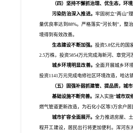
（四）坚持不懈抓治理、优生态，环境
污染防治深入推进。
牢固树立“两山
量优良率达到
88%
。严格落实“河长制”，整
境得到有效改善。
生态建设不断加强。
投资
5.8
亿元的国
2.5
万株，投资
5854
万元完成海新河、章党河
城乡环境明显改善。
全面开展城乡环境
投资
1141
万元完成电修社区环境改造，哈达
（五）固强补弱抓建管、提品质，城市
基础设施不断完善。
深入实施“
城市双
燃气管道更新改造，为石化小区等
3
万余户居
城市扩容全面展开。
全力推进房屋、
程开工建设，居民出行将更加便利。
浑河东