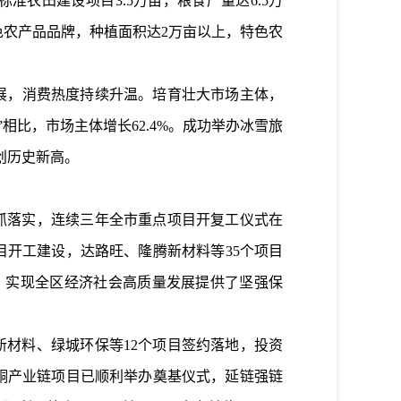
标准农田建设
项目
3.5
万亩
，
粮食产量达
6.5
万
色农产品
品牌，
种
植面积达
2
万亩以上，特色农
展，消费热度
持续升温
。
培育壮大市场主体，
”相比，市场主体增长
62.4%
。
成功举办
冰雪旅
创历史新高。
抓落实，
连续三年全市重点项目开复工仪式在
目开工建设，达路旺、隆腾新材料等
35
个项目
，实现全区经济社会高质量发展提供了坚强保
新材料、绿城环保等
12
个项目签约落地，投资
酮产业链项目已顺利举办奠基仪式，延链强链