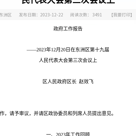
东洲区
发布日期：2023-12-22
阅读次数：
3491
【
我要打印
】
政府
工作报告
——
202
3
年
12
月
20
日在东洲区第十九届
人民代表大会第
三
次会议上
区人民政府区长 赵效飞
作，请予审议，并请
区政协委员和列席人员
提出意见。
一、
202
3
年工作回顾