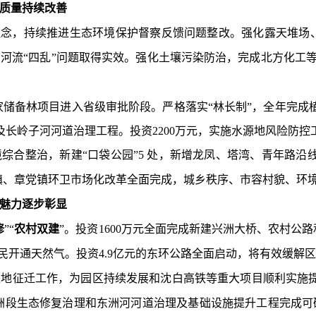
质量持续改善
”理念，持续推进生态环境保护督察反馈问题整改。强化露天堆场
治河流“四乱”问题取得实效。强化土壤污染防治，完成北方化工
家储备林项目进入省级审批阶段。严格落实“林长制”，全年完成
及长岭子河河道治理工程。投资
2200
万元，实施水源地风险防控
综合整治，新建“口袋公园”
5
处，新增龙凤、塔湾
、
青年路沿
镇、章党镇环卫市场化改革全面完成，城乡秩序、市容村貌、环
魅力逐步彰显
修
”“
农村双建
”。投资
1600
万元全面完成新建兴洲大桥、农村公路
民开通天然气。
投资
4.9
亿元的东环公路全面启动
，将有效缓解区
土地征迁工作，
为园区持续发展和沈白高铁等重大项目顺利实施
洲段生态修复治理和东洲河河道治理及基础设施提升工程完成可