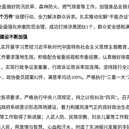
全面做好防汛抗旱、森林防火、燃气排查等工作，加强食品全链
个万件
”治理行动，全力解决群众诉求。扎实推动化解“不能办证
全面强化命案防范治理，成功打掉涉黑团伙
1
个，群众安全感和
建设不断加强
实开展学习贯彻习近平新时代中国特色社会主义思想主题教育，
工作要求落地生效。积极配合省委巡视和市委巡察，认真做好排
革，实现行政争议发案量、行政诉讼败诉率双连降。坚持践行全
件，政协委员提案
82
件，满意率均达
100%
。严格执行“三重一大
各项要求，严格执行中央八项规定，持之以恒纠治“四风”。召
强政府系统意识形态阵地建设，着力构建风清气正的良好政治生
等工作取得了新进展；人武人防、民族宗教、妇女儿童等工作取
洲人民，用激情与智慧、心血和汗水，创造了东洲振兴发展的丰