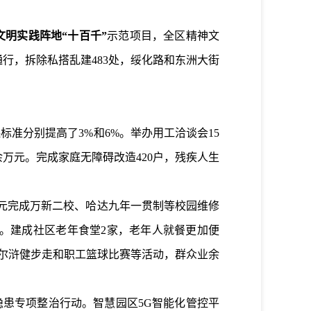
文明实践阵地“十百千”
示范项目，全区精神文
通行，拆除私搭乱建
483
处，绥化路和东洲大街
保标准分别提高了
3%
和
6%
。举办用工洽谈会
15
余万元。完成家庭无障碍改造
420
户，残疾人生
元完成万新二校、哈达九年一贯制等校园维修
白。建成社区老年食堂
2
家，老年人就餐更加便
尔浒
健步走
和职工篮球比赛等活动，
群众业余
隐患专项整治行动。智慧园区
5G
智能化管控平