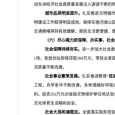
动
东
洲
经济社会高质量发展注入源源不断的
城市品质明显提升。
扎实推进文明城
明建设工作取得明显成效。继续实施河滩公
交通拥堵得到有效缓解，居民生活更便捷、
（六）尽心竭力抓保障、办实事，社会
社会保障持续夯实。
进一步加大社会救
1
场，发放创业担保贷款
368
万元，零就业家
活质量不断改善。
社会事业繁荣发展。
扎实推进教育“
双
工程，办学条件不断改善。多举措做好呼吸
利。
投资
262
万元对省级文物保护单位哈达
张
文化
体育
生活精彩纷呈。
社会大局和谐稳定。
全面落实国务院安