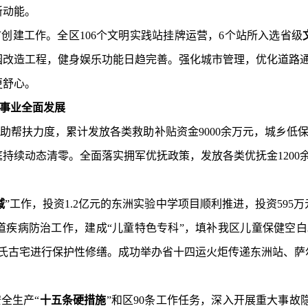
新动能。
市创建工作。全区
106
个文明实践站挂牌运营，
6
个站所入选省级
园改造工程，健身娱乐功能日趋完善。强化城市管理，优化道路
更舒心。
事业全面发展
助帮扶力度，累计发放各类救助补贴资金
9000
余万元，城乡低
庭持续动态清零。全面落实拥军优抚政策，发放各类优抚金
1200
减
”工作，投资
1.2
亿元的东洲实验中学项目顺利推进，投资
595
万
道疾病防治工作，建成“儿童特色专科”，填补我区儿童保健空
氏古宅
进行保护性修缮
。
成功举办省十四运火炬传递东洲站
、萨
全生产“
十五条硬措施
”和区
90
条工作任务，深入开展重大事故