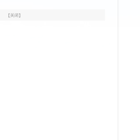
【
关闭
】