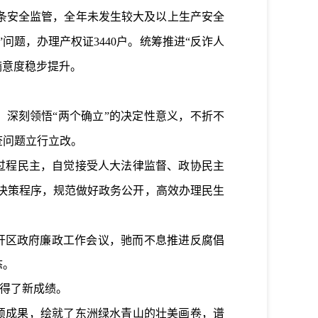
条安全监管，全年未发生较大及以上生产安全
”问题，办理产权证
3440
户。统筹推进“反诈人
满意度稳步提升。
深刻领悟“两个确立”的决定性意义，不折不
查问题立行立改。
过程民主，自觉接受人大法律监督、政协民主
”决策程序，规范做好政务公开，高效办理民生
开区政府廉政工作会议，驰而不息推进反腐倡
态。
得了新成绩。
硕成果，绘就了东洲绿水青山的壮美画卷，谱