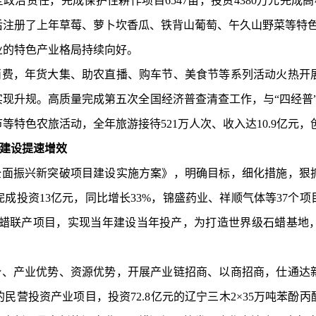
全政治责任，完成保护性耕作项目
6547
亩，投资
4380
万元完成高
后注册了上年草莓、萝卜坎香瓜、
铁背山
葡萄、午久山野菜等
特
业的特色产业格局持续向好
。
消费，年货大集、助农直播、购车节
、美食节
等系列活动火热开
实现升规。高质量完成第五次全国经济普查清查工作，与“四经普
节等特色农旅活动，
全年
旅游接待
521
万人次、收入
达
10.9
亿元
，
建设提速增效
全面振兴新突破项目建设实施方案》
，明确目标，细化措施，狠
完成投资
13
亿元，同比增长
33%
，锦盛药业、祥顺气体等
37
个项
蜡联产项目，实现当年建设当年投产，为打造世界级石蜡基地
势、产业优势、资源优势，开展产业链招商、以商招商，仕通达
的民营投资产业项目，投资
72.8
亿元的辽宁三木
2
×
35
万吨苯酚丙