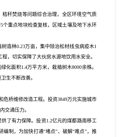
、秸秆焚烧等问题综合治理，全区环境空气质
等
5
个重点地块检查复核，区域土壤及地下水环
植树造林
0.23
万亩，集中除治松材线虫病疫木
1
工程，切实保障了大伙房水源地饮用水安全。
线绿化面积
1.4
万平方米，栽植树木
8000
余株。
境卫生不断改善。
和危桥维修改造工程。投资
3849
万元实施城市
内交通压力。
提供了有力保障。
投资
1.2
亿元的煤都路南移工
研编制
，为加快打通
“
堵点
”
、
破解
“
难点
”
，
推