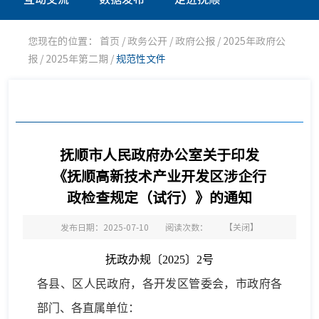
您现在的位置：
首页
/
政务公开
/
政府公报
/
2025年政府公
报
/
2025年第二期
/
规范性文件
抚顺市人民政府办公室关于印发
《抚顺高新技术产业开发区涉企行
政检查规定（试行）》的通知
发布日期：2025-07-10
阅读次数：
【
关闭
】
抚政办
规
〔20
25
〕
2
号
各县、区
人民政府，
各
开发区
管委会，
市政府各
部门、各直属单位：