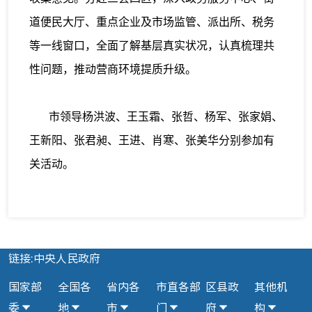
道便民大厅、重点企业及市场监管、派出所、税务
等一线窗口，全面了解基层真实状况，认真梳理共
性问题，推动营商环境提质升级。
市领导杨洪波、王玉霜、张哲、杨军、张家娟、
王新阳、张君昶、王进、肖寒、张美华分别参加有
关活动。
链接:中央人民政府
国家部
全国各
省内各
市直各部
区县政
其他机
委
地
市
门
府
构