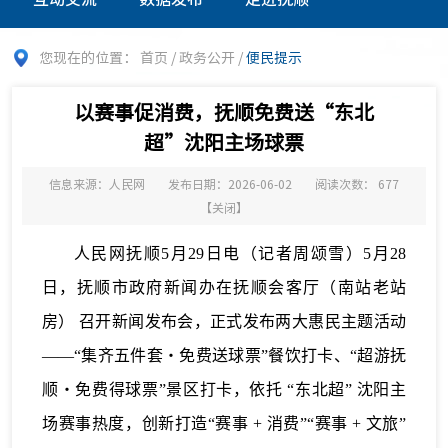
您现在的位置：
首页
/
政务公开
/
便民提示
以赛事促消费，抚顺免费送“东北
超”沈阳主场球票
信息来源：人民网
发布日期：2026-06-02
阅读次数：
677
【
关闭
】
人民网抚顺5月29日电（记者周颂雪）5月28
日，抚顺市政府新闻办在抚顺会客厅（南站老站
房） 召开新闻发布会，正式发布两大惠民主题活动
——“集齐五件套・免费送球票”餐饮打卡、“超游抚
顺・免费得球票”景区打卡，依托 “东北超” 沈阳主
场赛事热度，创新打造“赛事 + 消费”“赛事 + 文旅”