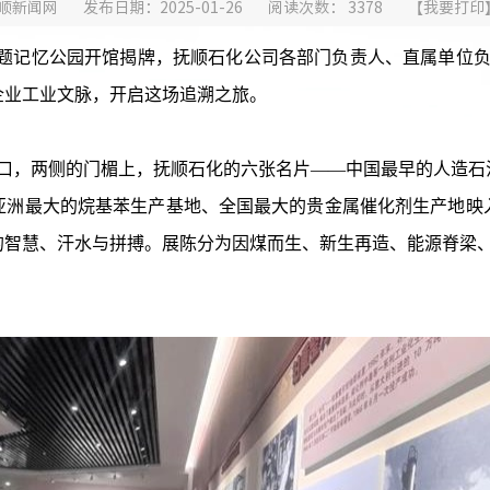
顺新闻网
发布日期：2025-01-26
阅读次数：
3378
【
我要打印
题记忆公园开馆揭牌，抚顺石化公司各部门负责人、直属单位负责
企业工业文脉，开启这场追溯之旅。
，两侧的门楣上，抚顺石化的六张名片——中国最早的人造石
亚洲最大的烷基苯生产基地、全国最大的贵金属催化剂生产地映
的智慧、汗水与拼搏。展陈分为因煤而生、新生再造、能源脊梁、