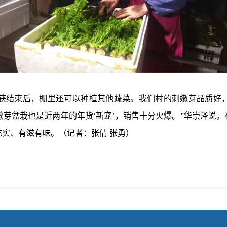
结束后，棚里还可以种植其他蔬菜。我们村的刺嫩芽品质好
芽盆栽也是近两年的年货‘新宠’，销售十分火爆。”华崇泽说。
实、有滋有味。（记者：张倩 张勇）