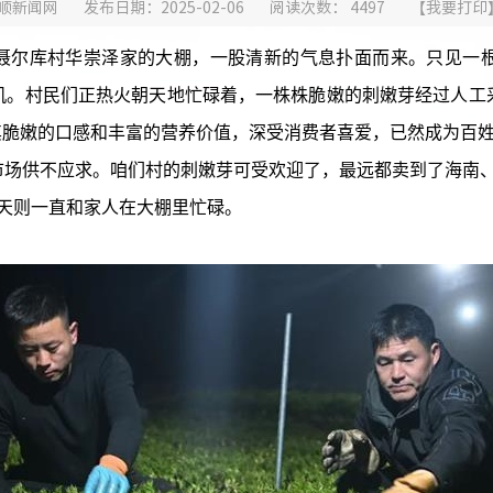
顺新闻网
发布日期：2025-02-06
阅读次数：
4497
【
我要打印
尔库村华崇泽家的大棚，一股清新的气息扑面而来。只见一
机。村民们正热火朝天地忙碌着，一株株脆嫩的刺嫩芽经过人工
其脆嫩的口感和丰富的营养价值，深受消费者喜爱，已然成为百姓
场供不应求。咱们村的刺嫩芽可受欢迎了，最远都卖到了海南、
天则一直和家人在大棚里忙碌。