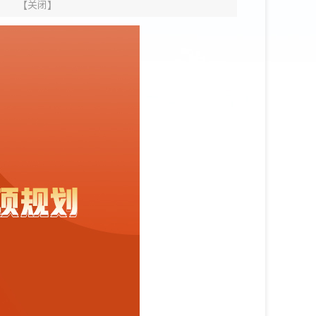
】
【
关闭
】