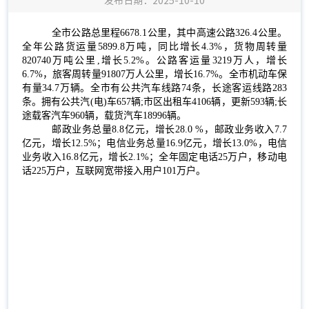
发布日期：2025-10-10
全市公路总里程6678.1公里，其中高速公路326.4公里。
全年公路货运量5899.
8
万吨，同比增长4.
3
%
，
货物周转量
8207
40
万吨公里,增长5.2%
。
公路客运量3219万人，增长
6.7%
，
旅客周转量91807万人公里，增长16.7%。
全市机动车保
有量
34.7万辆。
全市有公共汽车线路74条，长途客运线路283
条。拥有公共汽(电)车657辆;市区出租车4106辆，更新593辆;长
途载客汽车960辆，载货汽车18996辆。
邮政业务总量
8.8
亿元，增长
28.0
%
，邮政业务收入
7.7
亿元，增长12.5%
；电信业务总量
16.9
亿元，增长
13.0
%
，电信
业务收入
16.8亿元，增长2.1%
；全年固定电话
25
万户，移动电
话
225
万户，互联网宽带接入用户
101
万户。