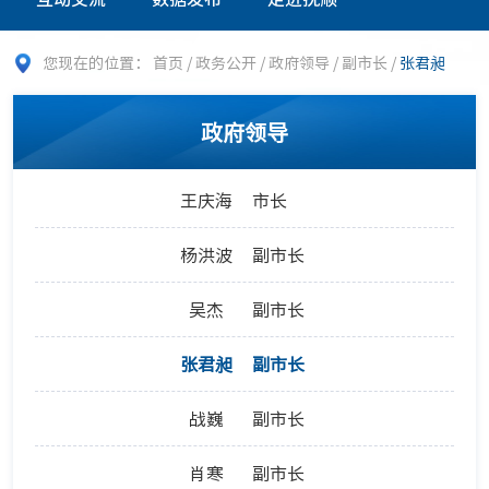
您现在的位置：
首页
/
政务公开
/
政府领导
/
副市长
/
张君昶
政府领导
王庆海
市长
杨洪波
副市长
吴杰
副市长
张君昶
副市长
战巍
副市长
肖寒
副市长