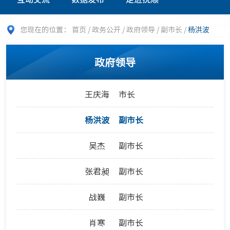
您现在的位置：
首页
/
政务公开
/
政府领导
/
副市长
/
杨洪波
政府领导
王庆海
市长
杨洪波
副市长
吴杰
副市长
张君昶
副市长
战巍
副市长
肖寒
副市长